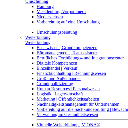
Umschulung
Hamburg
Mecklenburg-Vorpommern
Niedersachsen
Vorbereitung auf eine Umschulung
Umschulungsberatung
Weiterbildung
Weiterbildung
Basiswissen | Grundkompetenzen
Büromanagement | Teamassistenz
Berufliches Fortbildungs- und Integrationscenter
Digitale Kompetenzen
Einzelhandel | Verkauf
Finanzbuchhaltung | Rechnungswesen
Groß- und Außenhandel
Grundqualifizierung
Human Resources | Personalwesen
Logistik | Lagerwirtschaft
Marketing | Öffentlichkeitsarbeiten
Nachhaltigkeitsmanagement für Unternehmen
Vorbereitung auf die Sachkundeprüfung | Bewa
Verwaltung im Gesundheitswesen
Virtuelle Weiterbildung | VIONA®