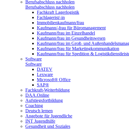
Berufsabschluss nachholen
Berufsabschluss nachholen
Fachkraft Lagerlogistik
Fachlagerist/-in
Immobilienkaufmann/frau
Kaufmann/-frau für Büromanagement
Kaufmann/frau im Einzelhandel
Kaufmann/frau im Gesundheitswesen
Kaufmann/frau im Groß- und Außenhandelsmana
Kaufmann/frau für Marketingkommunikation
Kaufmann/frau für Spedition & Logistikdienstleis
Software
Software
DATEV
Lexware
Microsoft® Office
SAP®
Fachkraft-Weiterbildung
DAA.Online
Aufstiegsfortbildung
Coaching
Deutsch lernen
Angebote für Jugendliche
INT Jugendhilfe
Gesundheit und Soziales