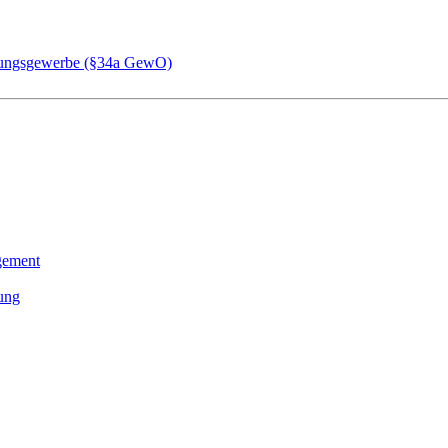
chungsgewerbe (§34a GewO)
gement
tung