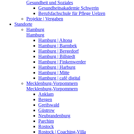
Gesundheit und Soziales
Gesundheitsakademie Schwerin
Berufsfachschule für Pflege Uelzen
Projekte | Vergaben
Standorte
Hamburg
Hamburg
Hamburg | Altona
Hamburg | Barmbek
Hamburg | Bergedorf
Hamburg | Billstedt
Hamburg | Finkenwerder
Hamburg | Harburg
Hamburg | Mitte
Hamburg | café digital
Mecklenburg-Vorpommern
Mecklenburg-Vorpommern
Anklam
Bergen
Greifswald
Güstrow
Neubrandenburg
Parchim
Rostock
Rostock | Coaching-Villa