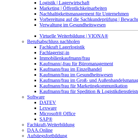
Logistik | Lagerwirtschaft
Marketing | Öffentlichkeitsarbeiten
Nachhaltigkeitsmanagement für Unternehmen
Vorbereitung auf die Sachkundeprüfung | Bewa
Verwaltung im Gesundheitswesen
Virtuelle Weiterbildung | VIONA®
Berufsabschluss nachholen
Fachkraft Lagerlogistik
Fachlagerist/-in
Immobilienkaufmann/frau
Kaufmann/-frau für Büromanagement
Kaufmann/frau im Einzelhandel
Kaufmann/frau im Gesundheitswesen
Kaufmann/frau im Groß- und Außenhandelsmana
Kaufmann/frau für Marketingkommunikation
Kaufmann/frau für Spedition & Logistikdienstleis
Software
DATEV
Lexware
Microsoft® Office
SAP®
Fachkraft-Weiterbildung
DAA.Online
Aufstiegsfortbildung