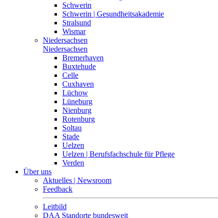
Schwerin
Schwerin | Gesundheitsakademie
Stralsund
Wismar
Niedersachsen
Niedersachsen
Bremerhaven
Buxtehude
Celle
Cuxhaven
Lüchow
Lüneburg
Nienburg
Rotenburg
Soltau
Stade
Uelzen
Uelzen | Berufsfachschule für Pflege
Verden
Über uns
Aktuelles | Newsroom
Feedback
Leitbild
DAA Standorte bundesweit