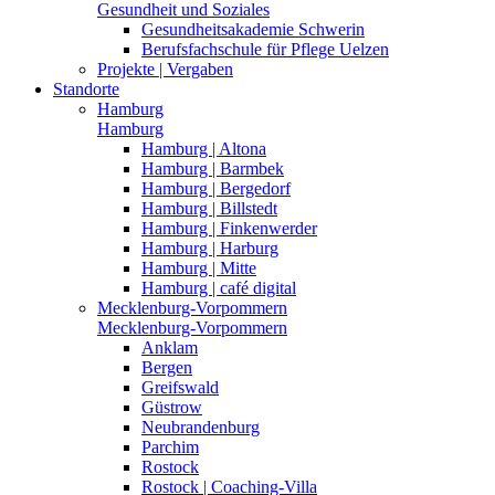
Gesundheit und Soziales
Gesundheitsakademie Schwerin
Berufsfachschule für Pflege Uelzen
Projekte | Vergaben
Standorte
Hamburg
Hamburg
Hamburg | Altona
Hamburg | Barmbek
Hamburg | Bergedorf
Hamburg | Billstedt
Hamburg | Finkenwerder
Hamburg | Harburg
Hamburg | Mitte
Hamburg | café digital
Mecklenburg-Vorpommern
Mecklenburg-Vorpommern
Anklam
Bergen
Greifswald
Güstrow
Neubrandenburg
Parchim
Rostock
Rostock | Coaching-Villa