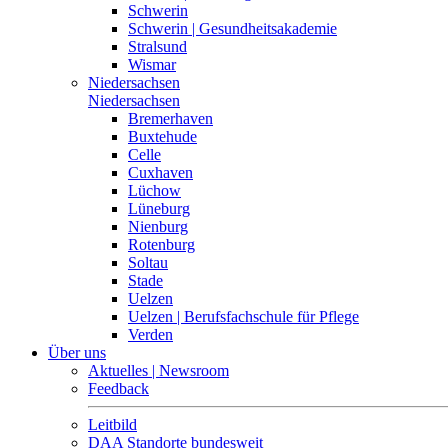
Schwerin
Schwerin | Gesundheitsakademie
Stralsund
Wismar
Niedersachsen
Niedersachsen
Bremerhaven
Buxtehude
Celle
Cuxhaven
Lüchow
Lüneburg
Nienburg
Rotenburg
Soltau
Stade
Uelzen
Uelzen | Berufsfachschule für Pflege
Verden
Über uns
Aktuelles | Newsroom
Feedback
Leitbild
DAA Standorte bundesweit