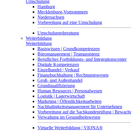
Umschulung
Hamburg
Mecklenburg-Vorpommern
Niedersachsen
Vorbereitung auf eine Umschulung
Umschulungsberatung
Weiterbildung
Weiterbildung
Basiswissen | Grundkompetenzen
Büromanagement | Teamassistenz
Berufliches Fortbildungs- und Integrationscenter
Digitale Kompetenzen
Einzelhandel | Verkauf
Finanzbuchhaltung | Rechnungswesen
Groß- und Außenhandel
Grundqualifizierung
Human Resources | Personalwesen
Logistik | Lagerwirtschaft
Marketing | Öffentlichkeitsarbeiten
Nachhaltigkeitsmanagement für Unternehmen
Vorbereitung auf die Sachkundeprüfung | Bewa
Verwaltung im Gesundheitswesen
Virtuelle Weiterbildung | VIONA®