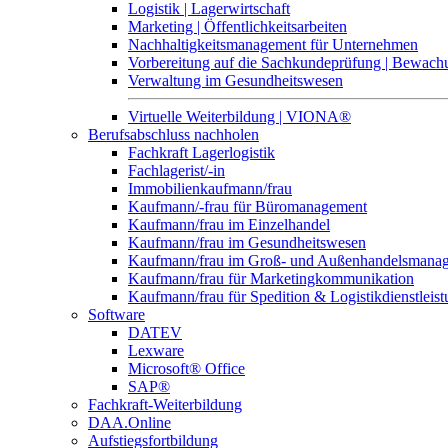
Logistik | Lagerwirtschaft
Marketing | Öffentlichkeitsarbeiten
Nachhaltigkeitsmanagement für Unternehmen
Vorbereitung auf die Sachkundeprüfung | Bewa
Verwaltung im Gesundheitswesen
Virtuelle Weiterbildung | VIONA®
Berufsabschluss nachholen
Fachkraft Lagerlogistik
Fachlagerist/-in
Immobilienkaufmann/frau
Kaufmann/-frau für Büromanagement
Kaufmann/frau im Einzelhandel
Kaufmann/frau im Gesundheitswesen
Kaufmann/frau im Groß- und Außenhandelsmana
Kaufmann/frau für Marketingkommunikation
Kaufmann/frau für Spedition & Logistikdienstleis
Software
DATEV
Lexware
Microsoft® Office
SAP®
Fachkraft-Weiterbildung
DAA.Online
Aufstiegsfortbildung