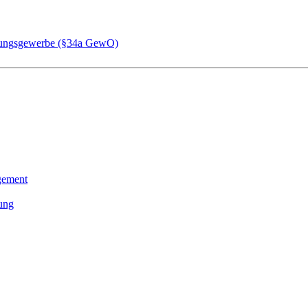
chungsgewerbe (§34a GewO)
gement
tung