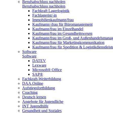
Berufsabschluss nachholen
Berufsabschluss nachholen
Fachkraft Lagerlogistik
Fachlagerist/-in
Immobilienkaufmann/frau
Kaufmann/-frau für Büromanagement
Kaufmann/frau im Einzelhandel
Kaufmann/frau im Gesundheitswesen
Kaufmann/frau im Groß- und Außenhandelsmana
Kaufmann/frau für Marketingkommunikation
Kaufmann/frau für Spedition & Logistikdienstleis
Software
Software
DATEV
Lexware
Microsoft® Office
SAP®
Fachkraft-Weiterbildung
DAA.Online
Aufstiegsfortbildung
Coaching
Deutsch lernen
Angebote für Jugendliche
INT Jugendhilfe
Gesundheit und Soziales