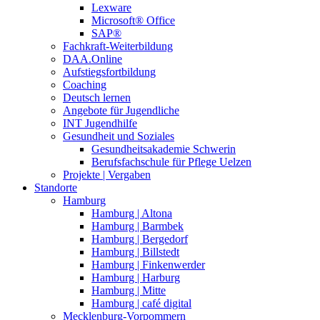
Lexware
Microsoft® Office
SAP®
Fachkraft-Weiterbildung
DAA.Online
Aufstiegsfortbildung
Coaching
Deutsch lernen
Angebote für Jugendliche
INT Jugendhilfe
Gesundheit und Soziales
Gesundheitsakademie Schwerin
Berufsfachschule für Pflege Uelzen
Projekte | Vergaben
Standorte
Hamburg
Hamburg | Altona
Hamburg | Barmbek
Hamburg | Bergedorf
Hamburg | Billstedt
Hamburg | Finkenwerder
Hamburg | Harburg
Hamburg | Mitte
Hamburg | café digital
Mecklenburg-Vorpommern