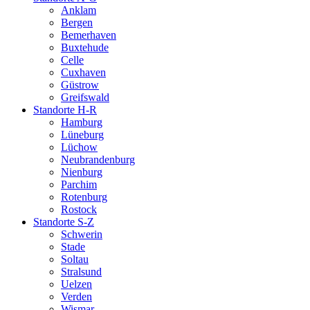
Anklam
Bergen
Bemerhaven
Buxtehude
Celle
Cuxhaven
Güstrow
Greifswald
Standorte H-R
Hamburg
Lüneburg
Lüchow
Neubrandenburg
Nienburg
Parchim
Rotenburg
Rostock
Standorte S-Z
Schwerin
Stade
Soltau
Stralsund
Uelzen
Verden
Wismar