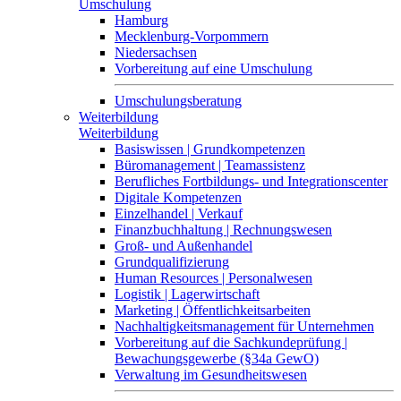
Umschulung
Hamburg
Mecklenburg-Vorpommern
Niedersachsen
Vorbereitung auf eine Umschulung
Umschulungsberatung
Weiterbildung
Weiterbildung
Basiswissen | Grundkompetenzen
Büromanagement | Teamassistenz
Berufliches Fortbildungs- und Integrationscenter
Digitale Kompetenzen
Einzelhandel | Verkauf
Finanzbuchhaltung | Rechnungswesen
Groß- und Außenhandel
Grundqualifizierung
Human Resources | Personalwesen
Logistik | Lagerwirtschaft
Marketing | Öffentlichkeitsarbeiten
Nachhaltigkeitsmanagement für Unternehmen
Vorbereitung auf die Sachkundeprüfung |
Bewachungsgewerbe (§34a GewO)
Verwaltung im Gesundheitswesen