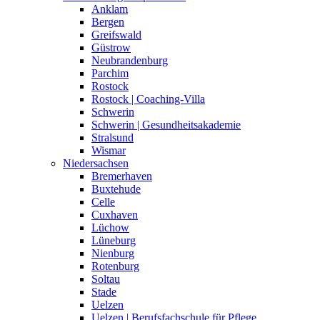
Anklam
Bergen
Greifswald
Güstrow
Neubrandenburg
Parchim
Rostock
Rostock | Coaching-Villa
Schwerin
Schwerin | Gesundheitsakademie
Stralsund
Wismar
Niedersachsen
Bremerhaven
Buxtehude
Celle
Cuxhaven
Lüchow
Lüneburg
Nienburg
Rotenburg
Soltau
Stade
Uelzen
Uelzen | Berufsfachschule für Pflege