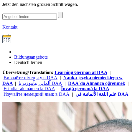
Jetzt den nächsten großen Schritt wagen.
Kontakt
Bildungsangebote
Deutsch lernen
Übersetzung/Translation:
Learning German at DAA
|
Вивчайте німецьку в DAA
|
Nauka jezyka niemieckiego w
DAA
|
آلمانی بیآموزید با DAA
|
DAA´da Almanca öğrenmek
|
Estudiar alemán en la DAA
|
Învață germană la DAA
|
Изучайте немецкий язык в DAA
|
علم اللغة الألمانية في DAA