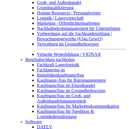
Groß- und Außenhandel
Grundqualifizierung
Human Resources | Personalwesen
Logistik | Lagerwirtschaft
Marketing | Öffentlichkeitsarbeiten
Nachhaltigkeitsmanagement für Unternehmen
Vorbereitung auf die Sachkundeprüfung |
Bewachungsgewerbe (§34a GewO)
Verwaltung im Gesundheitswesen
Virtuelle Weiterbildung | VIONA®
Berufsabschluss nachholen
Fachkraft Lagerlogistik
Fachlagerist/-in
Immobilienkaufmann/frau
Kaufmann/-frau für Büromanagement
Kaufmann/frau im Einzelhandel
Kaufmann/frau im Gesundheitswesen
Kaufmann/frau im Groß- und
Außenhandelsmanagement
Kaufmann/frau für Marketingkommunikation
Kaufmann/frau für Spedition &
Logistikdienstleistung
Software
DATEV