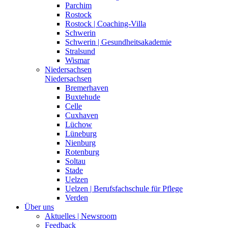
Parchim
Rostock
Rostock | Coaching-Villa
Schwerin
Schwerin | Gesundheitsakademie
Stralsund
Wismar
Niedersachsen
Niedersachsen
Bremerhaven
Buxtehude
Celle
Cuxhaven
Lüchow
Lüneburg
Nienburg
Rotenburg
Soltau
Stade
Uelzen
Uelzen | Berufsfachschule für Pflege
Verden
Über uns
Aktuelles | Newsroom
Feedback