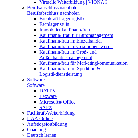
Virtuelle Weiterbildung | VIONA®
Berufsabschluss nachholen
Berufsabschluss nachholen
Fachkraft Lagerlogistik
Fachlagerist/-in
Immobilienkaufmann/frau
Kaufmann/-frau für Büromanagement
Kaufmann/frau im Einzelhandel
Kaufmann/frau im Gesundheitswesen
Kaufmann/frau im Groß- und
Außenhandelsmanagement
Kaufmann/frau für Marketingkommunikation
Kaufmann/frau für Spedition &
Logistikdienstleistung
Software
Software
DATEV
Lexware
Microsoft® Office
SAP®
Fachkraft-Weiterbildung
DAA.Online
Aufstiegsfortbildung
Coaching
Deutsch lernen