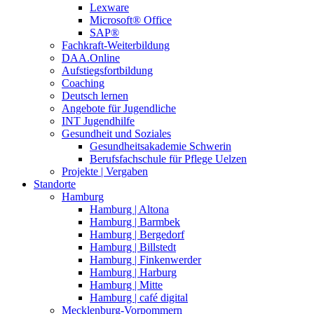
Lexware
Microsoft® Office
SAP®
Fachkraft-Weiterbildung
DAA.Online
Aufstiegsfortbildung
Coaching
Deutsch lernen
Angebote für Jugendliche
INT Jugendhilfe
Gesundheit und Soziales
Gesundheitsakademie Schwerin
Berufsfachschule für Pflege Uelzen
Projekte | Vergaben
Standorte
Hamburg
Hamburg | Altona
Hamburg | Barmbek
Hamburg | Bergedorf
Hamburg | Billstedt
Hamburg | Finkenwerder
Hamburg | Harburg
Hamburg | Mitte
Hamburg | café digital
Mecklenburg-Vorpommern