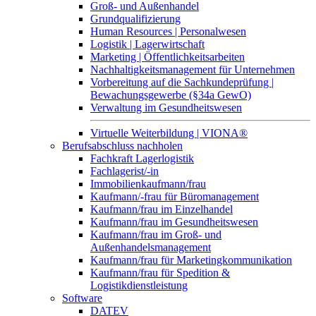
Groß- und Außenhandel
Grundqualifizierung
Human Resources | Personalwesen
Logistik | Lagerwirtschaft
Marketing | Öffentlichkeitsarbeiten
Nachhaltigkeitsmanagement für Unternehmen
Vorbereitung auf die Sachkundeprüfung |
Bewachungsgewerbe (§34a GewO)
Verwaltung im Gesundheitswesen
Virtuelle Weiterbildung | VIONA®
Berufsabschluss nachholen
Fachkraft Lagerlogistik
Fachlagerist/-in
Immobilienkaufmann/frau
Kaufmann/-frau für Büromanagement
Kaufmann/frau im Einzelhandel
Kaufmann/frau im Gesundheitswesen
Kaufmann/frau im Groß- und
Außenhandelsmanagement
Kaufmann/frau für Marketingkommunikation
Kaufmann/frau für Spedition &
Logistikdienstleistung
Software
DATEV