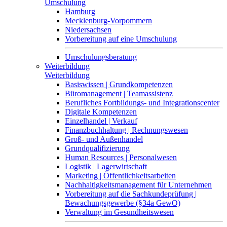
Umschulung
Hamburg
Mecklenburg-Vorpommern
Niedersachsen
Vorbereitung auf eine Umschulung
Umschulungsberatung
Weiterbildung
Weiterbildung
Basiswissen | Grundkompetenzen
Büromanagement | Teamassistenz
Berufliches Fortbildungs- und Integrationscenter
Digitale Kompetenzen
Einzelhandel | Verkauf
Finanzbuchhaltung | Rechnungswesen
Groß- und Außenhandel
Grundqualifizierung
Human Resources | Personalwesen
Logistik | Lagerwirtschaft
Marketing | Öffentlichkeitsarbeiten
Nachhaltigkeitsmanagement für Unternehmen
Vorbereitung auf die Sachkundeprüfung |
Bewachungsgewerbe (§34a GewO)
Verwaltung im Gesundheitswesen