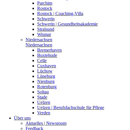
Parchim
Rostock
Rostock | Coaching-Villa
Schwerin
Schwerin | Gesundheitsakademie
Stralsund
Wismar
Niedersachsen
Niedersachsen
Bremerhaven
Buxtehude
Celle
Cuxhaven
Lüchow
Lüneburg
Nienburg
Rotenburg
Soltau
Stade
Uelzen
Uelzen | Berufsfachschule für Pflege
Verden
Über uns
Aktuelles | Newsroom
Feedback