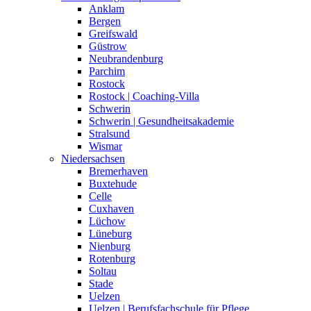
Anklam
Bergen
Greifswald
Güstrow
Neubrandenburg
Parchim
Rostock
Rostock | Coaching-Villa
Schwerin
Schwerin | Gesundheitsakademie
Stralsund
Wismar
Niedersachsen
Bremerhaven
Buxtehude
Celle
Cuxhaven
Lüchow
Lüneburg
Nienburg
Rotenburg
Soltau
Stade
Uelzen
Uelzen | Berufsfachschule für Pflege