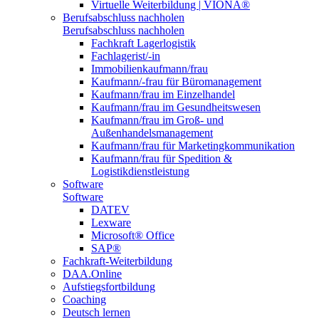
Virtuelle Weiterbildung | VIONA®
Berufsabschluss nachholen
Berufsabschluss nachholen
Fachkraft Lagerlogistik
Fachlagerist/-in
Immobilienkaufmann/frau
Kaufmann/-frau für Büromanagement
Kaufmann/frau im Einzelhandel
Kaufmann/frau im Gesundheitswesen
Kaufmann/frau im Groß- und
Außenhandelsmanagement
Kaufmann/frau für Marketingkommunikation
Kaufmann/frau für Spedition &
Logistikdienstleistung
Software
Software
DATEV
Lexware
Microsoft® Office
SAP®
Fachkraft-Weiterbildung
DAA.Online
Aufstiegsfortbildung
Coaching
Deutsch lernen