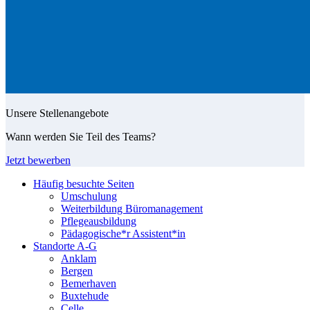
Unsere Stellenangebote
Wann werden Sie Teil des Teams?
Jetzt bewerben
Häufig besuchte Seiten
Umschulung
Weiterbildung Büromanagement
Pflegeausbildung
Pädagogische*r Assistent*in
Standorte A-G
Anklam
Bergen
Bemerhaven
Buxtehude
Celle