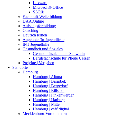
Lexware
Microsoft® Office
SAP®
Fachkraft-Weiterbildung
DAA.Online
Aufstiegsfortbildung
Coaching
Deutsch lernen
Angebote für Jugendliche
INT Jugendhilfe
Gesundheit und Soziales
Gesundheitsakademie Schwerin
Berufsfachschule für Pflege Uelzen
Projekte | Vergaben
Standorte
Hamburg
Hamburg | Altona
Hamburg | Barmbek
Hamburg | Bergedorf
Hamburg | Billstedt
Hamburg | Finkenwerder
Hamburg | Harburg
Hamburg | Mitte
Hamburg | café digital
Mecklenburg-Vorpommern