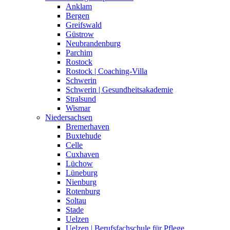
Anklam
Bergen
Greifswald
Güstrow
Neubrandenburg
Parchim
Rostock
Rostock | Coaching-Villa
Schwerin
Schwerin | Gesundheitsakademie
Stralsund
Wismar
Niedersachsen
Bremerhaven
Buxtehude
Celle
Cuxhaven
Lüchow
Lüneburg
Nienburg
Rotenburg
Soltau
Stade
Uelzen
Uelzen | Berufsfachschule für Pflege