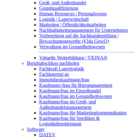
Groß- und Außenhandel
Grundqualifizierung
Human Resources | Personalwesen
Logistik | Lagerwirtschaft
Marketing | Öffentlichkeitsarbeiten
Nachhaltigkeitsmanagement für Unternehmen
Vorbereitung auf die Sachkundeprüfung |
Bewachungsgewerbe (§34a GewO)
Verwaltung im Gesundheitswesen
Virtuelle Weiterbildung | VIONA®
Berufsabschluss nachholen
Fachkraft Lagerlogistik
Fachlagerist/-in
Immobilienkaufmann/frau
Kaufmann/-frau für Büromanagement
Kaufmann/frau im Einzelhandel
Kaufmann/frau im Gesundheitswesen
Kaufmann/frau im Groß- und
Außenhandelsmanagement
Kaufmann/frau für Marketingkommunikation
Kaufmann/frau für Spedition &
Logistikdienstleistung
Software
DATEV