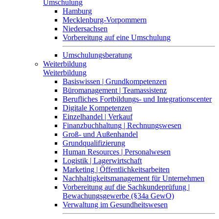
Umschulung
Hamburg
Mecklenburg-Vorpommern
Niedersachsen
Vorbereitung auf eine Umschulung
Umschulungsberatung
Weiterbildung
Weiterbildung
Basiswissen | Grundkompetenzen
Büromanagement | Teamassistenz
Berufliches Fortbildungs- und Integrationscenter
Digitale Kompetenzen
Einzelhandel | Verkauf
Finanzbuchhaltung | Rechnungswesen
Groß- und Außenhandel
Grundqualifizierung
Human Resources | Personalwesen
Logistik | Lagerwirtschaft
Marketing | Öffentlichkeitsarbeiten
Nachhaltigkeitsmanagement für Unternehmen
Vorbereitung auf die Sachkundeprüfung |
Bewachungsgewerbe (§34a GewO)
Verwaltung im Gesundheitswesen