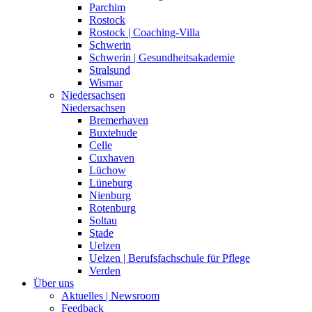
Parchim
Rostock
Rostock | Coaching-Villa
Schwerin
Schwerin | Gesundheitsakademie
Stralsund
Wismar
Niedersachsen
Niedersachsen
Bremerhaven
Buxtehude
Celle
Cuxhaven
Lüchow
Lüneburg
Nienburg
Rotenburg
Soltau
Stade
Uelzen
Uelzen | Berufsfachschule für Pflege
Verden
Über uns
Aktuelles | Newsroom
Feedback