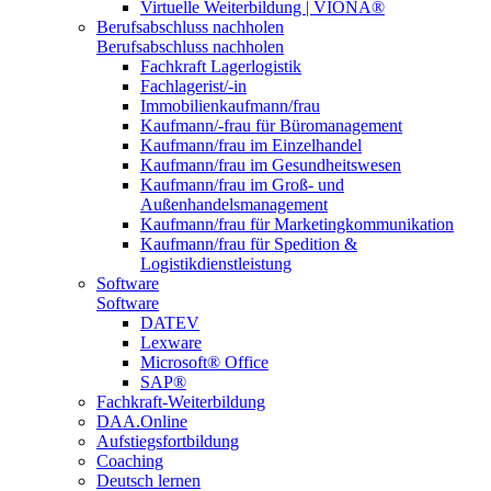
Virtuelle Weiterbildung | VIONA®
Berufsabschluss nachholen
Berufsabschluss nachholen
Fachkraft Lagerlogistik
Fachlagerist/-in
Immobilienkaufmann/frau
Kaufmann/-frau für Büromanagement
Kaufmann/frau im Einzelhandel
Kaufmann/frau im Gesundheitswesen
Kaufmann/frau im Groß- und
Außenhandelsmanagement
Kaufmann/frau für Marketingkommunikation
Kaufmann/frau für Spedition &
Logistikdienstleistung
Software
Software
DATEV
Lexware
Microsoft® Office
SAP®
Fachkraft-Weiterbildung
DAA.Online
Aufstiegsfortbildung
Coaching
Deutsch lernen