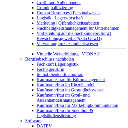
Groß- und Außenhandel
Grundqualifizierung
Human Resources | Personalwesen
Logistik | Lagerwirtschaft
Marketing | Öffentlichkeitsarbeiten
Nachhaltigkeitsmanagement für Unternehmen
Vorbereitung auf die Sachkundeprüfung |
Bewachungsgewerbe (§34a GewO)
Verwaltung im Gesundheitswesen
Virtuelle Weiterbildung | VIONA®
Berufsabschluss nachholen
Fachkraft Lagerlogistik
Fachlagerist/-in
Immobilienkaufmann/frau
Kaufmann/-frau für Büromanagement
Kaufmann/frau im Einzelhandel
Kaufmann/frau im Gesundheitswesen
Kaufmann/frau im Groß- und
Außenhandelsmanagement
Kaufmann/frau für Marketingkommunikation
Kaufmann/frau für Spedition &
Logistikdienstleistung
Software
DATEV