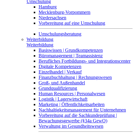
Umschulung
Hamburg
Mecklenburg-Vorpommern
Niedersachsen
Vorbereitung auf eine Umschulung
Umschulungsberatung
Weiterbildung
Weiterbildung
Basiswissen | Grundkompetenzen
Büromanagement | Teamassistenz
Berufliches Fortbildungs- und Integrationscenter
Digitale Kompetenzen
Einzelhandel | Verkauf
Finanzbuchhaltung | Rechnungswesen
Groß- und Außenhandel
Grundqualifizierung
Human Resources | Personalwesen
Logistik | Lagerwirtschaft
Marketing | Öffentlichkeitsarbeiten
Nachhaltigkeitsmanagement für Unternehmen
Vorbereitung auf die Sachkundeprüfung |
Bewachungsgewerbe (§34a GewO)
Verwaltung im Gesundheitswesen