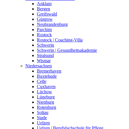
Anklam
Bergen
Greifswald
Güstrow
Neubrandenburg
Parchim
Rostock
Rostock | Coaching-Villa
Schwerin
Schwerin | Gesundheitsakademie
Stralsund
Wismar
Niedersachsen
Bremerhaven
Buxtehude
Celle
Cuxhaven
Lüchow
Lüneburg
Nienburg
Rotenburg
Soltau
Stade
Uelzen
Uelzen | Berufsfachschule für Pflege