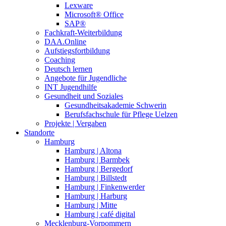
Lexware
Microsoft® Office
SAP®
Fachkraft-Weiterbildung
DAA.Online
Aufstiegsfortbildung
Coaching
Deutsch lernen
Angebote für Jugendliche
INT Jugendhilfe
Gesundheit und Soziales
Gesundheitsakademie Schwerin
Berufsfachschule für Pflege Uelzen
Projekte | Vergaben
Standorte
Hamburg
Hamburg | Altona
Hamburg | Barmbek
Hamburg | Bergedorf
Hamburg | Billstedt
Hamburg | Finkenwerder
Hamburg | Harburg
Hamburg | Mitte
Hamburg | café digital
Mecklenburg-Vorpommern