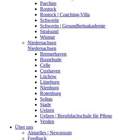
Parchim
Rostock
Rostock | Coaching-Villa
Schwerin
Schwerin | Gesundheitsakademie
Stralsund
Wismar
Niedersachsen
Niedersachsen
Bremerhaven
Buxtehude
Celle
Cuxhaven
Lüchow
Lüneburg
Nienburg
Rotenburg
Soltau
Stade
Uelzen
Uelzen | Berufsfachschule für Pflege
Verden
Über uns
Aktuelles | Newsroom
Feedback