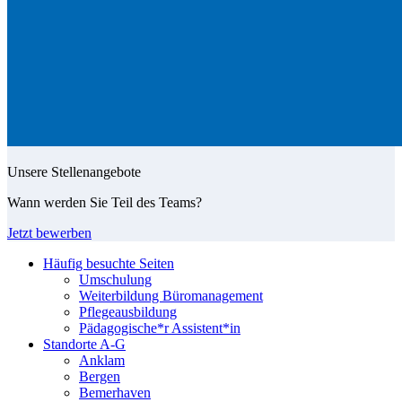
Unsere Stellenangebote
Wann werden Sie Teil des Teams?
Jetzt bewerben
Häufig besuchte Seiten
Umschulung
Weiterbildung Büromanagement
Pflegeausbildung
Pädagogische*r Assistent*in
Standorte A-G
Anklam
Bergen
Bemerhaven