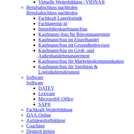
Virtuelle Weiterbildung | VIONA®
Berufsabschluss nachholen
Berufsabschluss nachholen
Fachkraft Lagerlogistik
Fachlagerist/-in
Immobilienkaufmann/frau
Kaufmann/-frau für Büromanagement
Kaufmann/frau im Einzelhandel
Kaufmann/frau im Gesundheitswesen
Kaufmann/frau im Groß- und
Außenhandelsmanagement
Kaufmann/frau für Marketingkommunikation
Kaufmann/frau für Spedition &
Logistikdienstleistung
Software
Software
DATEV
Lexware
Microsoft® Office
SAP®
Fachkraft-Weiterbildung
DAA.Online
Aufstiegsfortbildung
Coaching
Deutsch lernen