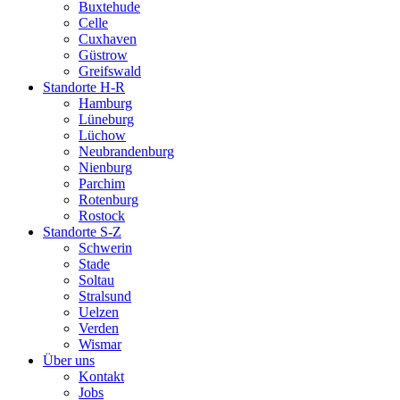
Buxtehude
Celle
Cuxhaven
Güstrow
Greifswald
Standorte H-R
Hamburg
Lüneburg
Lüchow
Neubrandenburg
Nienburg
Parchim
Rotenburg
Rostock
Standorte S-Z
Schwerin
Stade
Soltau
Stralsund
Uelzen
Verden
Wismar
Über uns
Kontakt
Jobs