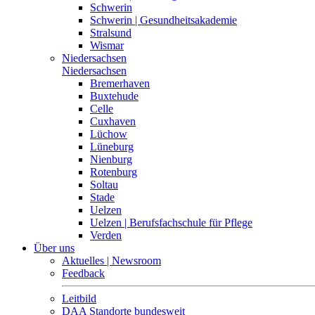
Schwerin
Schwerin | Gesundheitsakademie
Stralsund
Wismar
Niedersachsen
Niedersachsen
Bremerhaven
Buxtehude
Celle
Cuxhaven
Lüchow
Lüneburg
Nienburg
Rotenburg
Soltau
Stade
Uelzen
Uelzen | Berufsfachschule für Pflege
Verden
Über uns
Aktuelles | Newsroom
Feedback
Leitbild
DAA Standorte bundesweit