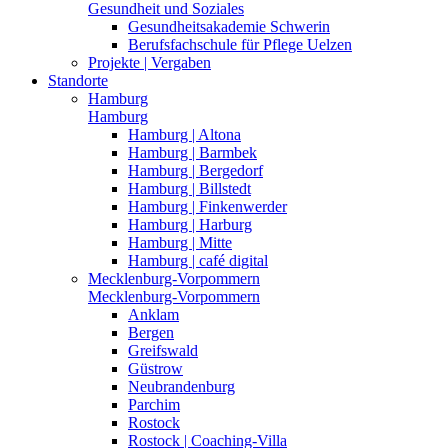
Gesundheit und Soziales
Gesundheitsakademie Schwerin
Berufsfachschule für Pflege Uelzen
Projekte | Vergaben
Standorte
Hamburg
Hamburg
Hamburg | Altona
Hamburg | Barmbek
Hamburg | Bergedorf
Hamburg | Billstedt
Hamburg | Finkenwerder
Hamburg | Harburg
Hamburg | Mitte
Hamburg | café digital
Mecklenburg-Vorpommern
Mecklenburg-Vorpommern
Anklam
Bergen
Greifswald
Güstrow
Neubrandenburg
Parchim
Rostock
Rostock | Coaching-Villa