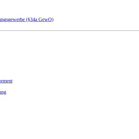
chungsgewerbe (§34a GewO)
gement
tung