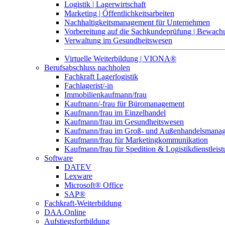
Logistik | Lagerwirtschaft
Marketing | Öffentlichkeitsarbeiten
Nachhaltigkeitsmanagement für Unternehmen
Vorbereitung auf die Sachkundeprüfung | Bewa
Verwaltung im Gesundheitswesen
Virtuelle Weiterbildung | VIONA®
Berufsabschluss nachholen
Fachkraft Lagerlogistik
Fachlagerist/-in
Immobilienkaufmann/frau
Kaufmann/-frau für Büromanagement
Kaufmann/frau im Einzelhandel
Kaufmann/frau im Gesundheitswesen
Kaufmann/frau im Groß- und Außenhandelsmana
Kaufmann/frau für Marketingkommunikation
Kaufmann/frau für Spedition & Logistikdienstleis
Software
DATEV
Lexware
Microsoft® Office
SAP®
Fachkraft-Weiterbildung
DAA.Online
Aufstiegsfortbildung