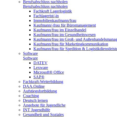
Berufsabschluss nachholen
Berufsabschluss nachholen
Fachkraft Lagerlogistik
Fachlagerist/-in
Immobilienkaufmann/frau
Kaufmann/-frau für Büromanagement
Kaufmann/frau im Einzelhandel
Kaufmann/frau im Gesundheitswesen
Kaufmann/frau im Groß- und Außenhandelsmana
Kaufmann/frau für Marketingkommunikation
Kaufmann/frau für Spedition & Logistikdienstleis
Software
Software
DATEV
Lexware
Microsoft® Office
SAP®
Fachkraft-Weiterbildung
DAA.Online
Aufstiegsfortbildung
Coaching
Deutsch lernen
Angebote für Jugendliche
INT Jugendhilfe
Gesundheit und Soziales