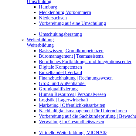
Umschulung
Hamburg
Mecklenburg-Vorpommern
Niedersachsen
Vorbereitung auf eine Umschulung
Umschulungsberatung
Weiterbildung
Weiterbildung
Basiswissen | Grundkompetenzen
Büromanagement | Teamassistenz
Berufliches Fortbildungs- und Integrationscenter
Digitale Kompetenzen
Einzelhandel | Verkauf
Finanzbuchhaltung | Rechnungswesen
Groß- und Außenhandel
Grundqualifizierung
Human Resources | Personalwesen
Logistik | Lagerwirtschaft
Marketing | Öffentlichkeitsarbeiten
Nachhaltigkeitsmanagement für Unternehmen
Vorbereitung auf die Sachkundeprüfung | Bewa
Verwaltung im Gesundheitswesen
Virtuelle Weiterbildung | VIONA®