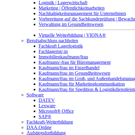
Logistik | Lagerwirtschaft
Marketing | Öffentlichkeitsarbeiten
Nachhaltigkeitsmanagement für Unternehmen
Vorbereitung auf die Sachkundeprüfung | Bewa
Verwaltung im Gesundheitswesen
Virtuelle Weiterbildung | VIONA®
Berufsabschluss nachholen
Fachkraft Lagerlogistik
Fachlagerist/-in
Immobilienkaufmann/frau
Kaufmann/-frau für Büromanagement
Kaufmann/frau im Einzelhandel
Kaufmann/frau im Gesundheitswesen
Kaufmann/frau im Groß- und Außenhandelsmana
Kaufmann/frau für Marketingkommunikation
Kaufmann/frau für Spedition & Logistikdienstleis
Software
DATEV
Lexware
Microsoft® Office
SAP®
Fachkraft-Weiterbildung
DAA.Online
Aufstiegsfortbildung