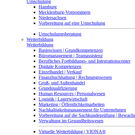
Umschulung
Hamburg
Mecklenburg-Vorpommern
Niedersachsen
Vorbereitung auf eine Umschulung
Umschulungsberatung
Weiterbildung
Weiterbildung
Basiswissen | Grundkompetenzen
Büromanagement | Teamassistenz
Berufliches Fortbildungs- und Integrationscenter
Digitale Kompetenzen
Einzelhandel | Verkauf
Finanzbuchhaltung | Rechnungswesen
Groß- und Außenhandel
Grundqualifizierung
Human Resources | Personalwesen
Logistik | Lagerwirtschaft
Marketing | Öffentlichkeitsarbeiten
Nachhaltigkeitsmanagement für Unternehmen
Vorbereitung auf die Sachkundeprüfung | Bewa
Verwaltung im Gesundheitswesen
Virtuelle Weiterbildung | VIONA®