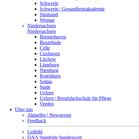
Schwerin
Schwerin | Gesundheitsakademie
Stralsund
Wismar
Niedersachsen
Niedersachsen
Bremerhaven
Buxtehude
Celle
Cuxhaven
Lüchow
Lüneburg
Nienburg
Rotenburg
Soltau
Stade
Uelzen
Uelzen | Berufsfachschule für Pflege
Verden
Über uns
Aktuelles | Newsroom
Feedback
Leitbild
DAA Standorte bundesweit