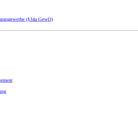
chungsgewerbe (§34a GewO)
gement
tung