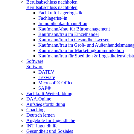
Berufsabschluss nachholen
Berufsabschluss nachholen
Fachkraft Lagerlogistik
Fachlagerist/-in
Immobilienkaufmann/frau
Kaufmann/-frau für Büromanagement
Kaufmann/frau im Einzelhandel
Kaufmann/frau im Gesundheitswesen
Kaufmann/frau im Groß- und Außenhandelsmana
Kaufmann/frau für Marketingkommunikation
Kaufmann/frau für Spedition & Logistikdienstleis
Software
Software
DATEV
Lexware
Microsoft® Office
SAP®
Fachkraft-Weiterbildung
DAA.Online
Aufstiegsfortbildung
Coaching
Deutsch lernen
Angebote für Jugendliche
INT Jugendhilfe
Gesundheit und Soziales