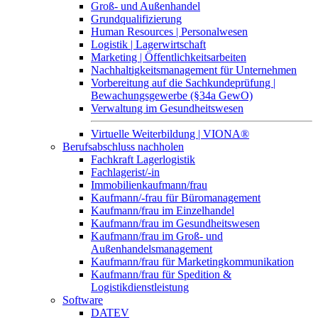
Groß- und Außenhandel
Grundqualifizierung
Human Resources | Personalwesen
Logistik | Lagerwirtschaft
Marketing | Öffentlichkeitsarbeiten
Nachhaltigkeitsmanagement für Unternehmen
Vorbereitung auf die Sachkundeprüfung |
Bewachungsgewerbe (§34a GewO)
Verwaltung im Gesundheitswesen
Virtuelle Weiterbildung | VIONA®
Berufsabschluss nachholen
Fachkraft Lagerlogistik
Fachlagerist/-in
Immobilienkaufmann/frau
Kaufmann/-frau für Büromanagement
Kaufmann/frau im Einzelhandel
Kaufmann/frau im Gesundheitswesen
Kaufmann/frau im Groß- und
Außenhandelsmanagement
Kaufmann/frau für Marketingkommunikation
Kaufmann/frau für Spedition &
Logistikdienstleistung
Software
DATEV