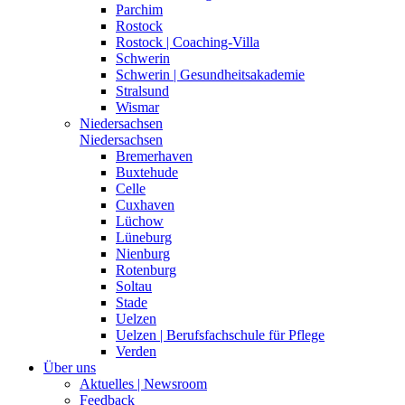
Parchim
Rostock
Rostock | Coaching-Villa
Schwerin
Schwerin | Gesundheitsakademie
Stralsund
Wismar
Niedersachsen
Niedersachsen
Bremerhaven
Buxtehude
Celle
Cuxhaven
Lüchow
Lüneburg
Nienburg
Rotenburg
Soltau
Stade
Uelzen
Uelzen | Berufsfachschule für Pflege
Verden
Über uns
Aktuelles | Newsroom
Feedback