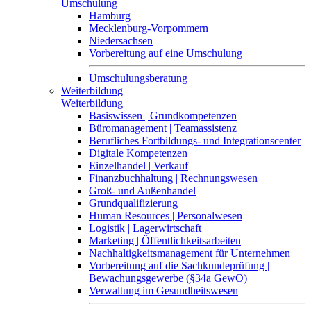
Umschulung
Hamburg
Mecklenburg-Vorpommern
Niedersachsen
Vorbereitung auf eine Umschulung
Umschulungsberatung
Weiterbildung
Weiterbildung
Basiswissen | Grundkompetenzen
Büromanagement | Teamassistenz
Berufliches Fortbildungs- und Integrationscenter
Digitale Kompetenzen
Einzelhandel | Verkauf
Finanzbuchhaltung | Rechnungswesen
Groß- und Außenhandel
Grundqualifizierung
Human Resources | Personalwesen
Logistik | Lagerwirtschaft
Marketing | Öffentlichkeitsarbeiten
Nachhaltigkeitsmanagement für Unternehmen
Vorbereitung auf die Sachkundeprüfung |
Bewachungsgewerbe (§34a GewO)
Verwaltung im Gesundheitswesen