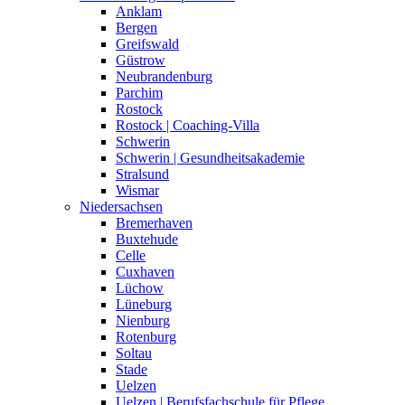
Anklam
Bergen
Greifswald
Güstrow
Neubrandenburg
Parchim
Rostock
Rostock | Coaching-Villa
Schwerin
Schwerin | Gesundheitsakademie
Stralsund
Wismar
Niedersachsen
Bremerhaven
Buxtehude
Celle
Cuxhaven
Lüchow
Lüneburg
Nienburg
Rotenburg
Soltau
Stade
Uelzen
Uelzen | Berufsfachschule für Pflege