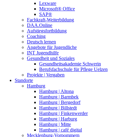
Lexware
Microsoft® Office
SAP®
Fachkraft-Weiterbildung
DAA.Online
Aufstiegsfortbildung
Coaching
Deutsch lernen
Angebote für Jugendliche
INT Jugendhilfe
Gesundheit und Soziales
Gesundheitsakademie Schwerin
Berufsfachschule für Pflege Uelzen
Projekte | Vergaben
Standorte
Hamburg
Hamburg | Altona
Hamburg | Barmbek
Hamburg | Bergedorf
Hamburg | Billstedt
Hamburg | Finkenwerder
Hamburg | Harburg
Hamburg | Mitte
Hamburg | café digital
Mecklenburg-Vorpommern