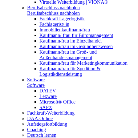
Virtuelle Weiterbildung | VIONA®
Berufsabschluss nachholen
Berufsabschluss nachholen
Fachkraft Lagerlogistik
Fachlagerist/-in
Immobilienkaufmann/frau
Kaufmann/-frau für Büromanagement
Kaufmann/frau im Einzelhandel
Kaufmann/frau im Gesundheitswesen
Kaufmann/frau im Groß- und
Außenhandelsmanagement
Kaufmann/frau für Marketingkommunikation
Kaufmann/frau für Spedition &
Logistikdienstleistung
Software
Software
DATEV
Lexware
Microsoft® Office
SAP®
Fachkraft-Weiterbildung
DAA.Online
Aufstiegsfortbildung
Coaching
Deutsch lernen