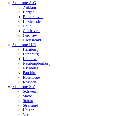
Standorte A-G
Anklam
Bergen
Bemerhaven
Buxtehude
Celle
Cuxhaven
Güstrow
Greifswald
Standorte H-R
Hamburg
Lüneburg
Lüchow
Neubrandenburg
Nienburg
Parchim
Rotenburg
Rostock
Standorte S-Z
Schwerin
Stade
Soltau
Stralsund
Uelzen
Verden