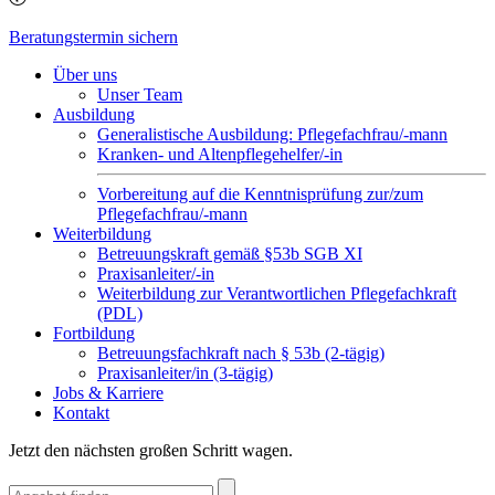
Beratungstermin sichern
Über uns
Unser Team
Ausbildung
Generalistische Ausbildung: Pflegefachfrau/-mann
Kranken- und Altenpflegehelfer/-in
Vorbereitung auf die Kenntnisprüfung zur/zum
Pflegefachfrau/-mann
Weiterbildung
Betreuungskraft gemäß §53b SGB XI
Praxisanleiter/-in
Weiterbildung zur Verantwortlichen Pflegefachkraft
(PDL)
Fortbildung
Betreuungsfachkraft nach § 53b (2-tägig)
Praxisanleiter/in (3-tägig)
Jobs & Karriere
Kontakt
Jetzt den nächsten großen Schritt wagen.