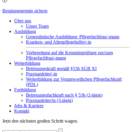
Beratungstermin sichern
Über uns
Unser Team
Ausbildung
Generalistische Ausbildung: Pflegefachfrau/-mann
Kranken- und Altenpflegehelfer/-in
Vorbereitung auf die Kenntnisprüfung zur/zum
Pflegefachfrau/-mann
Weiterbildung
Betreuungskraft gemäß §53b SGB XI
Praxisanleiter/-in
Weiterbildung zur Verantwortlichen Pflegefachkraft
(PDL)
Fortbildung
Betreuungsfachkraft nach § 53b (2-tägig)
Praxisanleiter/in (3-tägig)
Jobs & Karriere
Kontakt
Jetzt den nächsten großen Schritt wagen.