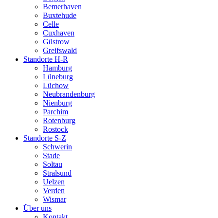
Bemerhaven
Buxtehude
Celle
Cuxhaven
Güstrow
Greifswald
Standorte H-R
Hamburg
Lüneburg
Lüchow
Neubrandenburg
Nienburg
Parchim
Rotenburg
Rostock
Standorte S-Z
Schwerin
Stade
Soltau
Stralsund
Uelzen
Verden
Wismar
Über uns
Kontakt