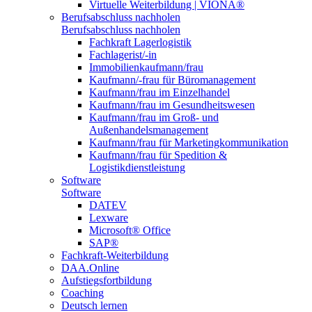
Virtuelle Weiterbildung | VIONA®
Berufsabschluss nachholen
Berufsabschluss nachholen
Fachkraft Lagerlogistik
Fachlagerist/-in
Immobilienkaufmann/frau
Kaufmann/-frau für Büromanagement
Kaufmann/frau im Einzelhandel
Kaufmann/frau im Gesundheitswesen
Kaufmann/frau im Groß- und
Außenhandelsmanagement
Kaufmann/frau für Marketingkommunikation
Kaufmann/frau für Spedition &
Logistikdienstleistung
Software
Software
DATEV
Lexware
Microsoft® Office
SAP®
Fachkraft-Weiterbildung
DAA.Online
Aufstiegsfortbildung
Coaching
Deutsch lernen