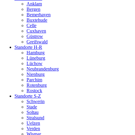
Anklam
Bergen
Bemerhaven
Buxtehude
Celle
Cuxhaven
Güstrow
Greifswald
Standorte H-R
Hamburg
Lüneburg
Lüchow
Neubrandenburg
Nienburg
Parchim
Rotenburg
Rostock
Standorte S-Z
Schwerin
Stade
Soltau
Stralsund
Uelzen
Verden
Wismar