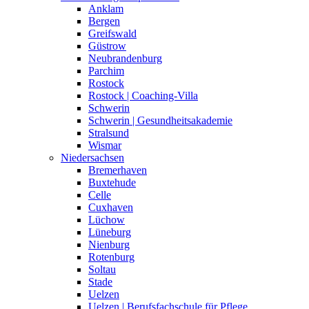
Anklam
Bergen
Greifswald
Güstrow
Neubrandenburg
Parchim
Rostock
Rostock | Coaching-Villa
Schwerin
Schwerin | Gesundheitsakademie
Stralsund
Wismar
Niedersachsen
Bremerhaven
Buxtehude
Celle
Cuxhaven
Lüchow
Lüneburg
Nienburg
Rotenburg
Soltau
Stade
Uelzen
Uelzen | Berufsfachschule für Pflege