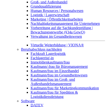
Groß- und Außenhandel
Grundqualifizierung
Human Resources | Personalwesen
Logistik | Lagerwirtschaft
Marketing | Öffentlichkeitsarbeiten
Nachhaltigkeitsmanagement für Unternehmen
Vorbereitung auf die Sachkundeprüfung |
Bewachungsgewerbe (§34a GewO)
Verwaltung im Gesundheitswesen
Virtuelle Weiterbildung | VIONA®
Berufsabschluss nachholen
Fachkraft Lagerlogistik
Fachlagerist/-in
Immobilienkaufmann/frau
Kaufmann/-frau für Büromanagement
Kaufmann/frau im Einzelhandel
Kaufmann/frau im Gesundheitswesen
Kaufmann/frau im Groß- und
Außenhandelsmanagement
Kaufmann/frau für Marketingkommunikation
Kaufmann/frau für Spedition &
Logistikdienstleistung
Software
DATEV