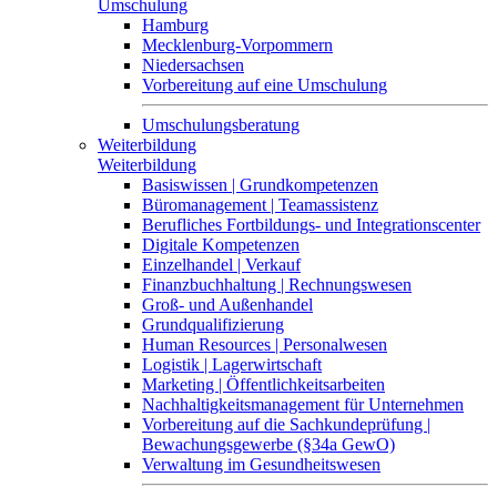
Umschulung
Hamburg
Mecklenburg-Vorpommern
Niedersachsen
Vorbereitung auf eine Umschulung
Umschulungsberatung
Weiterbildung
Weiterbildung
Basiswissen | Grundkompetenzen
Büromanagement | Teamassistenz
Berufliches Fortbildungs- und Integrationscenter
Digitale Kompetenzen
Einzelhandel | Verkauf
Finanzbuchhaltung | Rechnungswesen
Groß- und Außenhandel
Grundqualifizierung
Human Resources | Personalwesen
Logistik | Lagerwirtschaft
Marketing | Öffentlichkeitsarbeiten
Nachhaltigkeitsmanagement für Unternehmen
Vorbereitung auf die Sachkundeprüfung |
Bewachungsgewerbe (§34a GewO)
Verwaltung im Gesundheitswesen