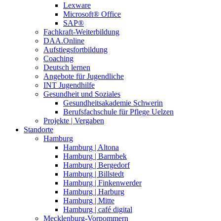
Lexware
Microsoft® Office
SAP®
Fachkraft-Weiterbildung
DAA.Online
Aufstiegsfortbildung
Coaching
Deutsch lernen
Angebote für Jugendliche
INT Jugendhilfe
Gesundheit und Soziales
Gesundheitsakademie Schwerin
Berufsfachschule für Pflege Uelzen
Projekte | Vergaben
Standorte
Hamburg
Hamburg | Altona
Hamburg | Barmbek
Hamburg | Bergedorf
Hamburg | Billstedt
Hamburg | Finkenwerder
Hamburg | Harburg
Hamburg | Mitte
Hamburg | café digital
Mecklenburg-Vorpommern