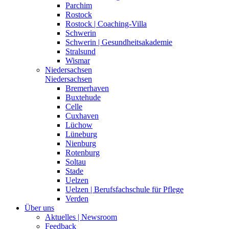
Parchim
Rostock
Rostock | Coaching-Villa
Schwerin
Schwerin | Gesundheitsakademie
Stralsund
Wismar
Niedersachsen
Niedersachsen
Bremerhaven
Buxtehude
Celle
Cuxhaven
Lüchow
Lüneburg
Nienburg
Rotenburg
Soltau
Stade
Uelzen
Uelzen | Berufsfachschule für Pflege
Verden
Über uns
Aktuelles | Newsroom
Feedback