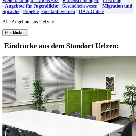
Weiterbildung mit VIONA®
Firmenschulungen
Coaching
Angebote für Jugendliche
Gesundheitswesen
Migration und
Sprache
Projekte
Fachkraft werden
DAA.Online
Alle Angebote aus Uelzen:
Hier klicken
Eindrücke aus dem Standort Uelzen: