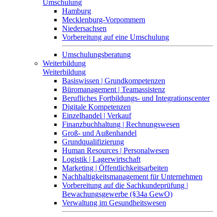
Umschulung
Hamburg
Mecklenburg-Vorpommern
Niedersachsen
Vorbereitung auf eine Umschulung
Umschulungsberatung
Weiterbildung
Weiterbildung
Basiswissen | Grundkompetenzen
Büromanagement | Teamassistenz
Berufliches Fortbildungs- und Integrationscenter
Digitale Kompetenzen
Einzelhandel | Verkauf
Finanzbuchhaltung | Rechnungswesen
Groß- und Außenhandel
Grundqualifizierung
Human Resources | Personalwesen
Logistik | Lagerwirtschaft
Marketing | Öffentlichkeitsarbeiten
Nachhaltigkeitsmanagement für Unternehmen
Vorbereitung auf die Sachkundeprüfung |
Bewachungsgewerbe (§34a GewO)
Verwaltung im Gesundheitswesen