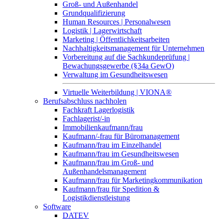
Groß- und Außenhandel
Grundqualifizierung
Human Resources | Personalwesen
Logistik | Lagerwirtschaft
Marketing | Öffentlichkeitsarbeiten
Nachhaltigkeitsmanagement für Unternehmen
Vorbereitung auf die Sachkundeprüfung |
Bewachungsgewerbe (§34a GewO)
Verwaltung im Gesundheitswesen
Virtuelle Weiterbildung | VIONA®
Berufsabschluss nachholen
Fachkraft Lagerlogistik
Fachlagerist/-in
Immobilienkaufmann/frau
Kaufmann/-frau für Büromanagement
Kaufmann/frau im Einzelhandel
Kaufmann/frau im Gesundheitswesen
Kaufmann/frau im Groß- und
Außenhandelsmanagement
Kaufmann/frau für Marketingkommunikation
Kaufmann/frau für Spedition &
Logistikdienstleistung
Software
DATEV