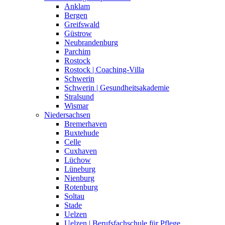
Anklam
Bergen
Greifswald
Güstrow
Neubrandenburg
Parchim
Rostock
Rostock | Coaching-Villa
Schwerin
Schwerin | Gesundheitsakademie
Stralsund
Wismar
Niedersachsen
Bremerhaven
Buxtehude
Celle
Cuxhaven
Lüchow
Lüneburg
Nienburg
Rotenburg
Soltau
Stade
Uelzen
Uelzen | Berufsfachschule für Pflege