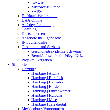
Lexware
Microsoft® Office
SAP®
Fachkraft-Weiterbildung
DAA.Online
Aufstiegsfortbildung
Coaching
Deutsch lernen
Angebote für Jugendliche
INT Jugendhilfe
Gesundheit und Soziales
Gesundheitsakademie Schwerin
Berufsfachschule für Pflege Uelzen
Projekte | Vergaben
Standorte
Hamburg
Hamburg | Altona
Hamburg | Barmbek
Hamburg | Bergedorf
Hamburg | Billstedt
Hamburg | Finkenwerder
Hamburg | Harburg
Hamburg | Mitte
Hamburg | café digital
Mecklenburg-Vorpommern