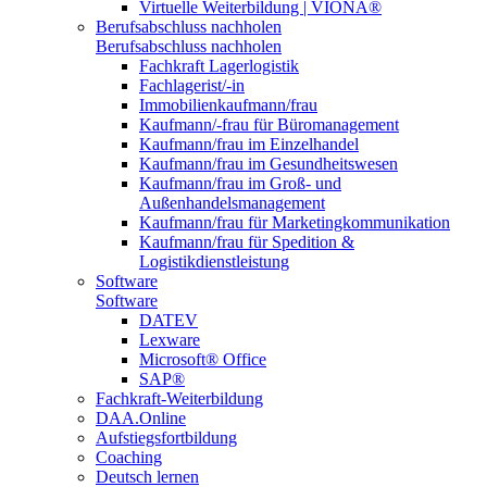
Virtuelle Weiterbildung | VIONA®
Berufsabschluss nachholen
Berufsabschluss nachholen
Fachkraft Lagerlogistik
Fachlagerist/-in
Immobilienkaufmann/frau
Kaufmann/-frau für Büromanagement
Kaufmann/frau im Einzelhandel
Kaufmann/frau im Gesundheitswesen
Kaufmann/frau im Groß- und
Außenhandelsmanagement
Kaufmann/frau für Marketingkommunikation
Kaufmann/frau für Spedition &
Logistikdienstleistung
Software
Software
DATEV
Lexware
Microsoft® Office
SAP®
Fachkraft-Weiterbildung
DAA.Online
Aufstiegsfortbildung
Coaching
Deutsch lernen