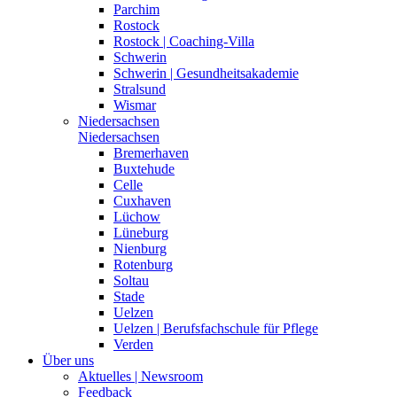
Parchim
Rostock
Rostock | Coaching-Villa
Schwerin
Schwerin | Gesundheitsakademie
Stralsund
Wismar
Niedersachsen
Niedersachsen
Bremerhaven
Buxtehude
Celle
Cuxhaven
Lüchow
Lüneburg
Nienburg
Rotenburg
Soltau
Stade
Uelzen
Uelzen | Berufsfachschule für Pflege
Verden
Über uns
Aktuelles | Newsroom
Feedback