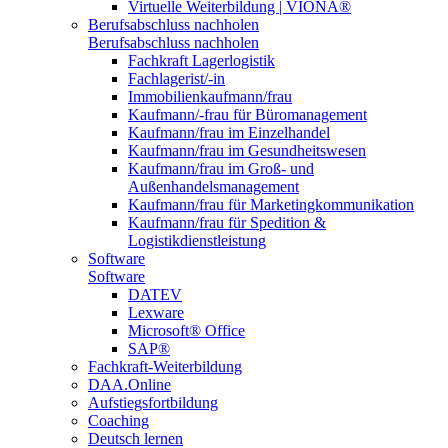
Virtuelle Weiterbildung | VIONA®
Berufsabschluss nachholen
Berufsabschluss nachholen
Fachkraft Lagerlogistik
Fachlagerist/-in
Immobilienkaufmann/frau
Kaufmann/-frau für Büromanagement
Kaufmann/frau im Einzelhandel
Kaufmann/frau im Gesundheitswesen
Kaufmann/frau im Groß- und
Außenhandelsmanagement
Kaufmann/frau für Marketingkommunikation
Kaufmann/frau für Spedition &
Logistikdienstleistung
Software
Software
DATEV
Lexware
Microsoft® Office
SAP®
Fachkraft-Weiterbildung
DAA.Online
Aufstiegsfortbildung
Coaching
Deutsch lernen