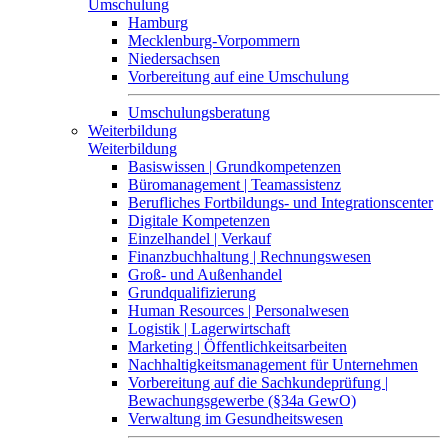
Umschulung
Hamburg
Mecklenburg-Vorpommern
Niedersachsen
Vorbereitung auf eine Umschulung
Umschulungsberatung
Weiterbildung
Weiterbildung
Basiswissen | Grundkompetenzen
Büromanagement | Teamassistenz
Berufliches Fortbildungs- und Integrationscenter
Digitale Kompetenzen
Einzelhandel | Verkauf
Finanzbuchhaltung | Rechnungswesen
Groß- und Außenhandel
Grundqualifizierung
Human Resources | Personalwesen
Logistik | Lagerwirtschaft
Marketing | Öffentlichkeitsarbeiten
Nachhaltigkeitsmanagement für Unternehmen
Vorbereitung auf die Sachkundeprüfung |
Bewachungsgewerbe (§34a GewO)
Verwaltung im Gesundheitswesen