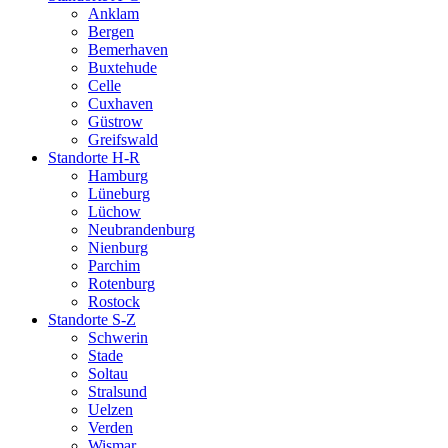
Anklam
Bergen
Bemerhaven
Buxtehude
Celle
Cuxhaven
Güstrow
Greifswald
Standorte H-R
Hamburg
Lüneburg
Lüchow
Neubrandenburg
Nienburg
Parchim
Rotenburg
Rostock
Standorte S-Z
Schwerin
Stade
Soltau
Stralsund
Uelzen
Verden
Wismar