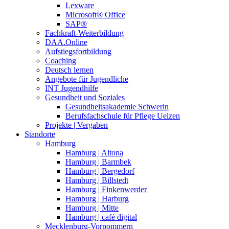
Lexware
Microsoft® Office
SAP®
Fachkraft-Weiterbildung
DAA.Online
Aufstiegsfortbildung
Coaching
Deutsch lernen
Angebote für Jugendliche
INT Jugendhilfe
Gesundheit und Soziales
Gesundheitsakademie Schwerin
Berufsfachschule für Pflege Uelzen
Projekte | Vergaben
Standorte
Hamburg
Hamburg | Altona
Hamburg | Barmbek
Hamburg | Bergedorf
Hamburg | Billstedt
Hamburg | Finkenwerder
Hamburg | Harburg
Hamburg | Mitte
Hamburg | café digital
Mecklenburg-Vorpommern