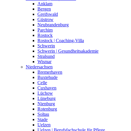
Anklam
Bergen
Greifswald
Güstrow
Neubrandenburg
Parchim
Rostock
Rostock | Coaching-Villa
Schwerin
Schwerin | Gesundheitsakademie
Stralsund
Wismar
Niedersachsen
Bremerhaven
Buxtehude
Celle
Cuxhaven
Lüchow
Lüneburg
Nienburg
Rotenburg
Soltau
Stade
Uelzen
Uelzen | Berufsfachschule für Pflege