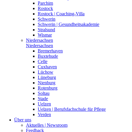
Parchim
Rostock
Rostock | Coaching-Villa
Schwerin
Schwerin | Gesundheitsakademie
Stralsund
Wismar
Niedersachsen
Niedersachsen
Bremerhaven
Buxtehude
Celle
Cuxhaven
Lüchow
Lüneburg
Nienburg
Rotenburg
Soltau
Stade
Uelzen
Uelzen | Berufsfachschule für Pflege
Verden
Über uns
Aktuelles | Newsroom
Feedback