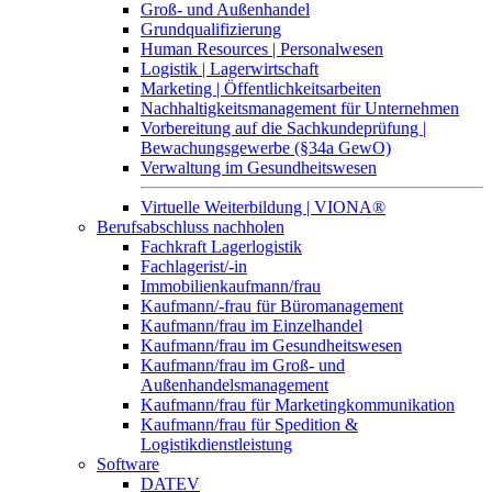
Groß- und Außenhandel
Grundqualifizierung
Human Resources | Personalwesen
Logistik | Lagerwirtschaft
Marketing | Öffentlichkeitsarbeiten
Nachhaltigkeitsmanagement für Unternehmen
Vorbereitung auf die Sachkundeprüfung |
Bewachungsgewerbe (§34a GewO)
Verwaltung im Gesundheitswesen
Virtuelle Weiterbildung | VIONA®
Berufsabschluss nachholen
Fachkraft Lagerlogistik
Fachlagerist/-in
Immobilienkaufmann/frau
Kaufmann/-frau für Büromanagement
Kaufmann/frau im Einzelhandel
Kaufmann/frau im Gesundheitswesen
Kaufmann/frau im Groß- und
Außenhandelsmanagement
Kaufmann/frau für Marketingkommunikation
Kaufmann/frau für Spedition &
Logistikdienstleistung
Software
DATEV