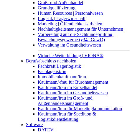
Groß- und Außenhandel
Grundqualifizierung
Human Resources | Personalwesen
Logistik | Lagerwirtschaft
Marketing | Öffentlichkeitsarbeiten
Nachhaltigkeitsmanagement für Unternehmen
Vorbereitung auf die Sachkundeprüfung |
Bewachungsgewerbe (§34a GewO)
Verwaltung im Gesundheitswesen
Virtuelle Weiterbildung | VIONA®
Berufsabschluss nachholen
Fachkraft Lagerlogistik
Fachlagerist/-in
Immobilienkaufmann/frau
Kaufmann/-frau für Büromanagement
Kaufmann/frau im Einzelhandel
Kaufmann/frau im Gesundheitswesen
Kaufmann/frau im Groß- und
Außenhandelsmanagement
Kaufmann/frau für Marketingkommunikation
Kaufmann/frau für Spedition &
Logistikdienstleistung
Software
DATEV