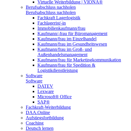
Virtuelle Weiterbildung | VIONA®
Berufsabschluss nachholen
Berufsabschluss nachholen
Fachkraft Lagerlogistik
Fachlagerist/-in
Immobilienkaufmann/frau
Kaufmann/-frau für Büromanagement
Kaufmann/frau im Einzelhandel
Kaufmann/frau im Gesundheitswesen
Kaufmann/frau im Groß- und
Außenhandelsmanagement
Kaufmann/frau für Marketingkommunikation
Kaufmann/frau für Spedition &
Logistikdienstleistung
Software
Software
DATEV
Lexware
Microsoft® Office
SAP®
Fachkraft-Weiterbildung
DAA.Online
Aufstiegsfortbildung
Coaching
Deutsch lernen