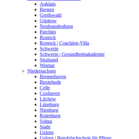
Anklam
Bergen
Greifswald
Güstrow
Neubrandenburg
Parchim
Rostock
Rostock | Coaching-Villa
Schwerin
Schwerin | Gesundheitsakademie
Stralsund
Wismar
Niedersachsen
Bremerhaven
Buxtehude
Celle
Cuxhaven
Lüchow
Lüneburg
Nienburg
Rotenburg
Soltau
Stade
Uelzen
Uelzen | Berufsfachschule für Pflege