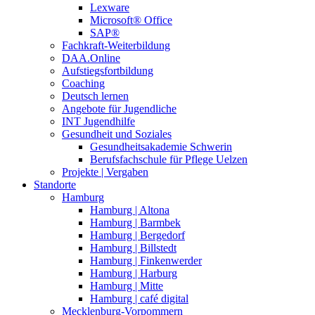
Lexware
Microsoft® Office
SAP®
Fachkraft-Weiterbildung
DAA.Online
Aufstiegsfortbildung
Coaching
Deutsch lernen
Angebote für Jugendliche
INT Jugendhilfe
Gesundheit und Soziales
Gesundheitsakademie Schwerin
Berufsfachschule für Pflege Uelzen
Projekte | Vergaben
Standorte
Hamburg
Hamburg | Altona
Hamburg | Barmbek
Hamburg | Bergedorf
Hamburg | Billstedt
Hamburg | Finkenwerder
Hamburg | Harburg
Hamburg | Mitte
Hamburg | café digital
Mecklenburg-Vorpommern