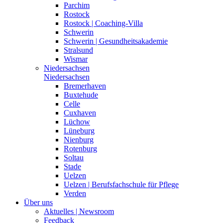
Parchim
Rostock
Rostock | Coaching-Villa
Schwerin
Schwerin | Gesundheitsakademie
Stralsund
Wismar
Niedersachsen
Niedersachsen
Bremerhaven
Buxtehude
Celle
Cuxhaven
Lüchow
Lüneburg
Nienburg
Rotenburg
Soltau
Stade
Uelzen
Uelzen | Berufsfachschule für Pflege
Verden
Über uns
Aktuelles | Newsroom
Feedback