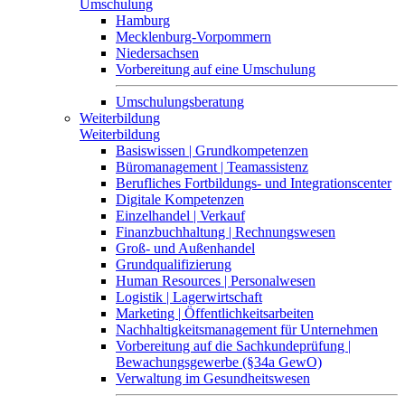
Umschulung
Hamburg
Mecklenburg-Vorpommern
Niedersachsen
Vorbereitung auf eine Umschulung
Umschulungsberatung
Weiterbildung
Weiterbildung
Basiswissen | Grundkompetenzen
Büromanagement | Teamassistenz
Berufliches Fortbildungs- und Integrationscenter
Digitale Kompetenzen
Einzelhandel | Verkauf
Finanzbuchhaltung | Rechnungswesen
Groß- und Außenhandel
Grundqualifizierung
Human Resources | Personalwesen
Logistik | Lagerwirtschaft
Marketing | Öffentlichkeitsarbeiten
Nachhaltigkeitsmanagement für Unternehmen
Vorbereitung auf die Sachkundeprüfung |
Bewachungsgewerbe (§34a GewO)
Verwaltung im Gesundheitswesen