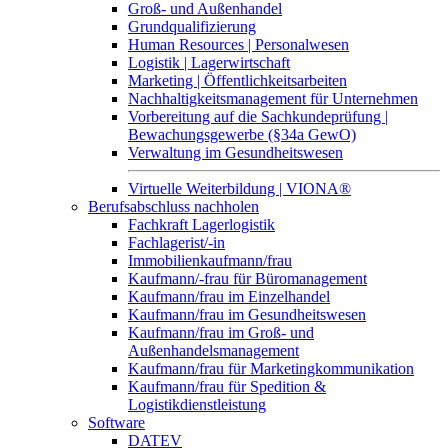
Groß- und Außenhandel
Grundqualifizierung
Human Resources | Personalwesen
Logistik | Lagerwirtschaft
Marketing | Öffentlichkeitsarbeiten
Nachhaltigkeitsmanagement für Unternehmen
Vorbereitung auf die Sachkundeprüfung |
Bewachungsgewerbe (§34a GewO)
Verwaltung im Gesundheitswesen
Virtuelle Weiterbildung | VIONA®
Berufsabschluss nachholen
Fachkraft Lagerlogistik
Fachlagerist/-in
Immobilienkaufmann/frau
Kaufmann/-frau für Büromanagement
Kaufmann/frau im Einzelhandel
Kaufmann/frau im Gesundheitswesen
Kaufmann/frau im Groß- und
Außenhandelsmanagement
Kaufmann/frau für Marketingkommunikation
Kaufmann/frau für Spedition &
Logistikdienstleistung
Software
DATEV