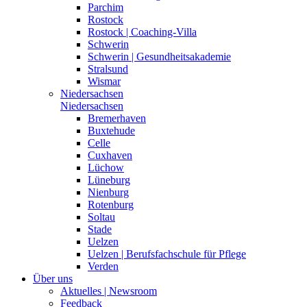
Parchim
Rostock
Rostock | Coaching-Villa
Schwerin
Schwerin | Gesundheitsakademie
Stralsund
Wismar
Niedersachsen
Niedersachsen
Bremerhaven
Buxtehude
Celle
Cuxhaven
Lüchow
Lüneburg
Nienburg
Rotenburg
Soltau
Stade
Uelzen
Uelzen | Berufsfachschule für Pflege
Verden
Über uns
Aktuelles | Newsroom
Feedback