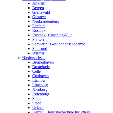
Anklam
Bergen
Greifswald
Güstrow
Neubrandenburg
Parchim
Rostock
Rostock | Coaching-Villa
Schwerin
Schwerin | Gesundheitsakademie
Stralsund
Wismar
Niedersachsen
Bremerhaven
Buxtehude
Celle
Cuxhaven
Lüchow
Lüneburg
Nienburg
Rotenburg
Soltau
Stade
Uelzen
Uelzen | Berufsfachschule für Pflege