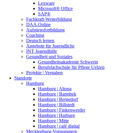
Lexware
Microsoft® Office
SAP®
Fachkraft-Weiterbildung
DAA.Online
Aufstiegsfortbildung
Coaching
Deutsch lernen
Angebote für Jugendliche
INT Jugendhilfe
Gesundheit und Soziales
Gesundheitsakademie Schwerin
Berufsfachschule für Pflege Uelzen
Projekte | Vergaben
Standorte
Hamburg
Hamburg | Altona
Hamburg | Barmbek
Hamburg | Bergedorf
Hamburg | Billstedt
Hamburg | Finkenwerder
Hamburg | Harburg
Hamburg | Mitte
Hamburg | café digital
Mecklenburg-Vorpommern