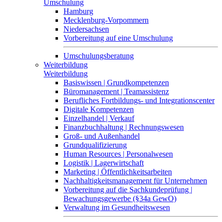
Umschulung
Hamburg
Mecklenburg-Vorpommern
Niedersachsen
Vorbereitung auf eine Umschulung
Umschulungsberatung
Weiterbildung
Weiterbildung
Basiswissen | Grundkompetenzen
Büromanagement | Teamassistenz
Berufliches Fortbildungs- und Integrationscenter
Digitale Kompetenzen
Einzelhandel | Verkauf
Finanzbuchhaltung | Rechnungswesen
Groß- und Außenhandel
Grundqualifizierung
Human Resources | Personalwesen
Logistik | Lagerwirtschaft
Marketing | Öffentlichkeitsarbeiten
Nachhaltigkeitsmanagement für Unternehmen
Vorbereitung auf die Sachkundeprüfung |
Bewachungsgewerbe (§34a GewO)
Verwaltung im Gesundheitswesen