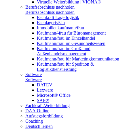
Virtuelle Weiterbildung | VIONA®
Berufsabschluss nachholen
Berufsabschluss nachholen
Fachkraft Lagerlogistik
Fachlagerist/-in
Immobilienkaufmann/frau
Kaufmann/-frau für Büromanagement
Kaufmann/frau im Einzelhandel
Kaufmann/frau im Gesundheitswesen
Kaufmann/frau im Groß- und
Außenhandelsmanagement
Kaufmann/frau für Marketingkommunikation
Kaufmann/frau für Spedition &
Logistikdienstleistung
Software
Software
DATEV
Lexware
Microsoft® Office
SAP®
Fachkraft-Weiterbildung
DAA.Online
Aufstiegsfortbildung
Coaching
Deutsch lernen