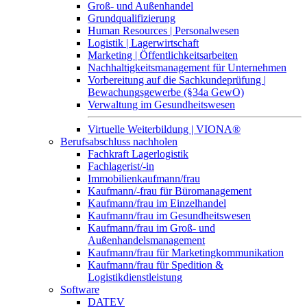
Groß- und Außenhandel
Grundqualifizierung
Human Resources | Personalwesen
Logistik | Lagerwirtschaft
Marketing | Öffentlichkeitsarbeiten
Nachhaltigkeitsmanagement für Unternehmen
Vorbereitung auf die Sachkundeprüfung |
Bewachungsgewerbe (§34a GewO)
Verwaltung im Gesundheitswesen
Virtuelle Weiterbildung | VIONA®
Berufsabschluss nachholen
Fachkraft Lagerlogistik
Fachlagerist/-in
Immobilienkaufmann/frau
Kaufmann/-frau für Büromanagement
Kaufmann/frau im Einzelhandel
Kaufmann/frau im Gesundheitswesen
Kaufmann/frau im Groß- und
Außenhandelsmanagement
Kaufmann/frau für Marketingkommunikation
Kaufmann/frau für Spedition &
Logistikdienstleistung
Software
DATEV