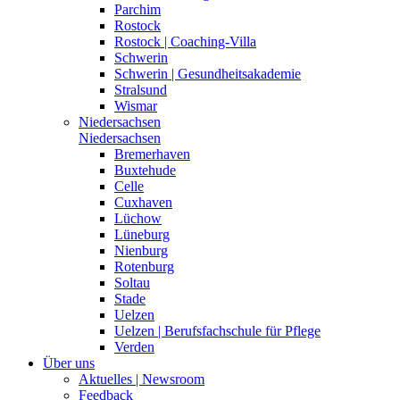
Parchim
Rostock
Rostock | Coaching-Villa
Schwerin
Schwerin | Gesundheitsakademie
Stralsund
Wismar
Niedersachsen
Niedersachsen
Bremerhaven
Buxtehude
Celle
Cuxhaven
Lüchow
Lüneburg
Nienburg
Rotenburg
Soltau
Stade
Uelzen
Uelzen | Berufsfachschule für Pflege
Verden
Über uns
Aktuelles | Newsroom
Feedback