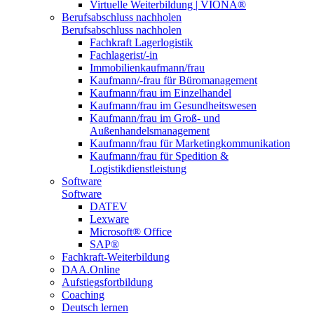
Virtuelle Weiterbildung | VIONA®
Berufsabschluss nachholen
Berufsabschluss nachholen
Fachkraft Lagerlogistik
Fachlagerist/-in
Immobilienkaufmann/frau
Kaufmann/-frau für Büromanagement
Kaufmann/frau im Einzelhandel
Kaufmann/frau im Gesundheitswesen
Kaufmann/frau im Groß- und
Außenhandelsmanagement
Kaufmann/frau für Marketingkommunikation
Kaufmann/frau für Spedition &
Logistikdienstleistung
Software
Software
DATEV
Lexware
Microsoft® Office
SAP®
Fachkraft-Weiterbildung
DAA.Online
Aufstiegsfortbildung
Coaching
Deutsch lernen