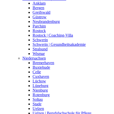
Anklam
Bergen
Greifswald
Güstrow
Neubrandenburg
Parchim
Rostock
Rostock | Coaching-Villa
Schwerin
Schwerin | Gesundheitsakademie
Stralsund
Wismar
Niedersachsen
Bremerhaven
Buxtehude
Celle
Cuxhaven
Lüchow
Lüneburg
Nienburg
Rotenburg
Soltau
Stade
Uelzen
Uelzen | Berufsfachschule für Pflege