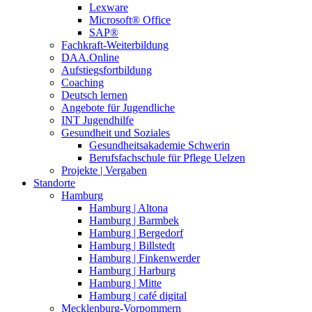
Lexware
Microsoft® Office
SAP®
Fachkraft-Weiterbildung
DAA.Online
Aufstiegsfortbildung
Coaching
Deutsch lernen
Angebote für Jugendliche
INT Jugendhilfe
Gesundheit und Soziales
Gesundheitsakademie Schwerin
Berufsfachschule für Pflege Uelzen
Projekte | Vergaben
Standorte
Hamburg
Hamburg | Altona
Hamburg | Barmbek
Hamburg | Bergedorf
Hamburg | Billstedt
Hamburg | Finkenwerder
Hamburg | Harburg
Hamburg | Mitte
Hamburg | café digital
Mecklenburg-Vorpommern