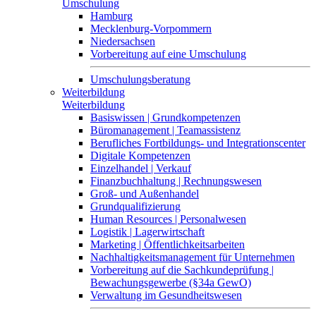
Umschulung
Hamburg
Mecklenburg-Vorpommern
Niedersachsen
Vorbereitung auf eine Umschulung
Umschulungsberatung
Weiterbildung
Weiterbildung
Basiswissen | Grundkompetenzen
Büromanagement | Teamassistenz
Berufliches Fortbildungs- und Integrationscenter
Digitale Kompetenzen
Einzelhandel | Verkauf
Finanzbuchhaltung | Rechnungswesen
Groß- und Außenhandel
Grundqualifizierung
Human Resources | Personalwesen
Logistik | Lagerwirtschaft
Marketing | Öffentlichkeitsarbeiten
Nachhaltigkeitsmanagement für Unternehmen
Vorbereitung auf die Sachkundeprüfung |
Bewachungsgewerbe (§34a GewO)
Verwaltung im Gesundheitswesen