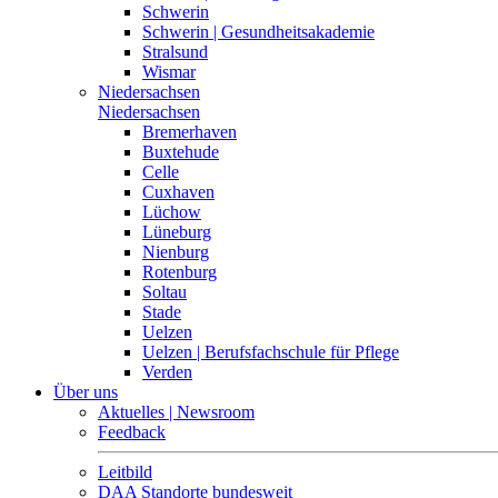
Schwerin
Schwerin | Gesundheitsakademie
Stralsund
Wismar
Niedersachsen
Niedersachsen
Bremerhaven
Buxtehude
Celle
Cuxhaven
Lüchow
Lüneburg
Nienburg
Rotenburg
Soltau
Stade
Uelzen
Uelzen | Berufsfachschule für Pflege
Verden
Über uns
Aktuelles | Newsroom
Feedback
Leitbild
DAA Standorte bundesweit