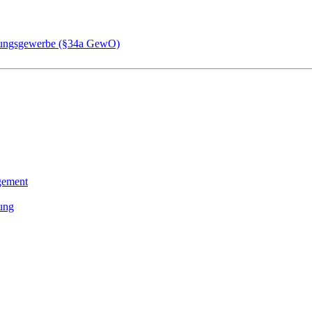
chungsgewerbe (§34a GewO)
gement
tung