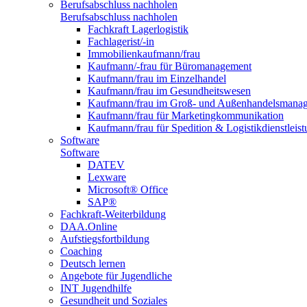
Berufsabschluss nachholen
Berufsabschluss nachholen
Fachkraft Lagerlogistik
Fachlagerist/-in
Immobilienkaufmann/frau
Kaufmann/-frau für Büromanagement
Kaufmann/frau im Einzelhandel
Kaufmann/frau im Gesundheitswesen
Kaufmann/frau im Groß- und Außenhandelsmana
Kaufmann/frau für Marketingkommunikation
Kaufmann/frau für Spedition & Logistikdienstleis
Software
Software
DATEV
Lexware
Microsoft® Office
SAP®
Fachkraft-Weiterbildung
DAA.Online
Aufstiegsfortbildung
Coaching
Deutsch lernen
Angebote für Jugendliche
INT Jugendhilfe
Gesundheit und Soziales