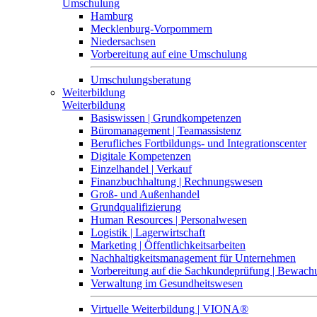
Umschulung
Hamburg
Mecklenburg-Vorpommern
Niedersachsen
Vorbereitung auf eine Umschulung
Umschulungsberatung
Weiterbildung
Weiterbildung
Basiswissen | Grundkompetenzen
Büromanagement | Teamassistenz
Berufliches Fortbildungs- und Integrationscenter
Digitale Kompetenzen
Einzelhandel | Verkauf
Finanzbuchhaltung | Rechnungswesen
Groß- und Außenhandel
Grundqualifizierung
Human Resources | Personalwesen
Logistik | Lagerwirtschaft
Marketing | Öffentlichkeitsarbeiten
Nachhaltigkeitsmanagement für Unternehmen
Vorbereitung auf die Sachkundeprüfung | Bewa
Verwaltung im Gesundheitswesen
Virtuelle Weiterbildung | VIONA®