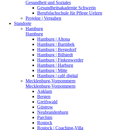
Gesundheit und Soziales
Gesundheitsakademie Schwerin
Berufsfachschule für Pflege Uelzen
Projekte | Vergaben
Standorte
Hamburg
Hamburg
Hamburg | Altona
Hamburg | Barmbek
Hamburg | Bergedorf
Hamburg | Billstedt
Hamburg | Finkenwerder
Hamburg | Harburg
Hamburg | Mitte
Hamburg | café digital
Mecklenburg-Vorpommern
Mecklenburg-Vorpommern
Anklam
Bergen
Greifswald
Güstrow
Neubrandenburg
Parchim
Rostock
Rostock | Coaching-Villa