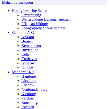
Mehr Informationen
Häufig besuchte Seiten
Umschulung
Weiterbildung Büromanagement
Pflegeausbildung
Pädagogische*r Assistent*in
Standorte A-G
Anklam
Bergen
Bemerhaven
Buxtehude
Celle
Cuxhaven
Güstrow
Greifswald
Standorte H-R
Hamburg
Lüneburg
Lüchow
Neubrandenburg
Nienburg
Parchim
Rotenburg
Rostock