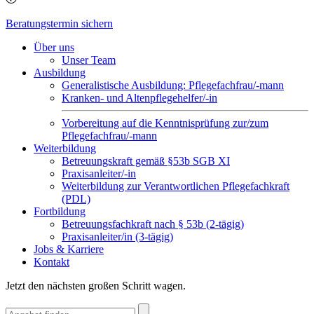
Beratungstermin sichern
Über uns
Unser Team
Ausbildung
Generalistische Ausbildung: Pflegefachfrau/-mann
Kranken- und Altenpflegehelfer/-in
Vorbereitung auf die Kenntnisprüfung zur/zum
Pflegefachfrau/-mann
Weiterbildung
Betreuungskraft gemäß §53b SGB XI
Praxisanleiter/-in
Weiterbildung zur Verantwortlichen Pflegefachkraft
(PDL)
Fortbildung
Betreuungsfachkraft nach § 53b (2-tägig)
Praxisanleiter/in (3-tägig)
Jobs & Karriere
Kontakt
Jetzt den nächsten großen Schritt wagen.