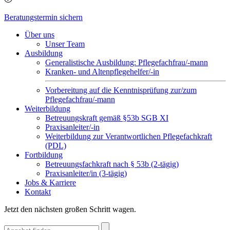
Beratungstermin sichern
Über uns
Unser Team
Ausbildung
Generalistische Ausbildung: Pflegefachfrau/-mann
Kranken- und Altenpflegehelfer/-in
Vorbereitung auf die Kenntnisprüfung zur/zum
Pflegefachfrau/-mann
Weiterbildung
Betreuungskraft gemäß §53b SGB XI
Praxisanleiter/-in
Weiterbildung zur Verantwortlichen Pflegefachkraft
(PDL)
Fortbildung
Betreuungsfachkraft nach § 53b (2-tägig)
Praxisanleiter/in (3-tägig)
Jobs & Karriere
Kontakt
Jetzt den nächsten großen Schritt wagen.