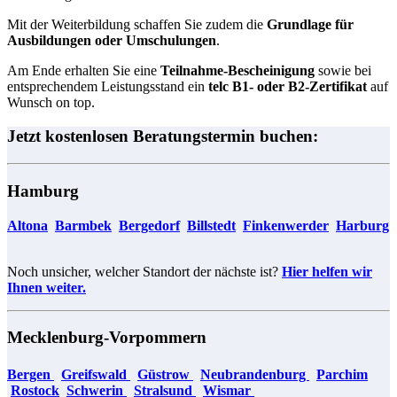
Mit der Weiterbildung schaffen Sie zudem die
Grundlage für
Ausbildungen oder Umschulungen
.
Am Ende erhalten Sie eine
Teilnahme-Bescheinigung
sowie bei
entsprechendem Leistungsstand ein
telc B1- oder B2-Zertifikat
auf
Wunsch on top.
Jetzt kostenlosen Beratungstermin buchen:
Hamburg
Altona
Barmbek
Bergedorf
​​​​​​
Billstedt
Finkenwerder
Harburg
​​​​​​
Noch unsicher, welcher Standort der nächste ist?
Hier helfen wir
Ihnen weiter.
Mecklenburg-Vorpommern
Bergen
Greifswald
Güstrow
Neubrandenburg
​​​​​​
Parchim
Rostock
Schwerin
Stralsund
Wismar
​​​​​​