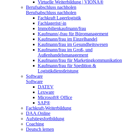
Virtuelle Weiterbildung | VIONA®
Berufsabschluss nachholen
Berufsabschluss nachholen
Fachkraft Lagerlogistik
Fachlagerist/-in
Immobilienkaufmann/frau
Kaufmann/-frau für Büromanagement
Kaufmann/frau im Einzelhandel
Kaufmann/frau im Gesundheitswesen
Kaufmann/frau im Groß- und
Außenhandelsmanagement
Kaufmann/frau für Marketingkommunikation
Kaufmann/frau für Spedition &
Logistikdienstleistung
Software
Software
DATEV
Lexware
Microsoft® Office
SAP®
Fachkraft-Weiterbildung
DAA.Online
Aufstiegsfortbildung
Coaching
Deutsch lernen