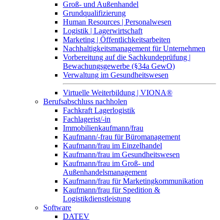
Groß- und Außenhandel
Grundqualifizierung
Human Resources | Personalwesen
Logistik | Lagerwirtschaft
Marketing | Öffentlichkeitsarbeiten
Nachhaltigkeitsmanagement für Unternehmen
Vorbereitung auf die Sachkundeprüfung |
Bewachungsgewerbe (§34a GewO)
Verwaltung im Gesundheitswesen
Virtuelle Weiterbildung | VIONA®
Berufsabschluss nachholen
Fachkraft Lagerlogistik
Fachlagerist/-in
Immobilienkaufmann/frau
Kaufmann/-frau für Büromanagement
Kaufmann/frau im Einzelhandel
Kaufmann/frau im Gesundheitswesen
Kaufmann/frau im Groß- und
Außenhandelsmanagement
Kaufmann/frau für Marketingkommunikation
Kaufmann/frau für Spedition &
Logistikdienstleistung
Software
DATEV