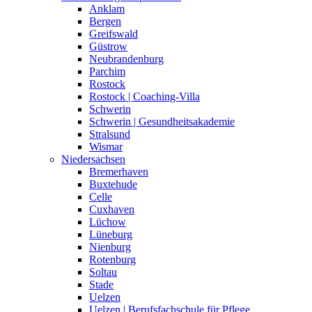
Anklam
Bergen
Greifswald
Güstrow
Neubrandenburg
Parchim
Rostock
Rostock | Coaching-Villa
Schwerin
Schwerin | Gesundheitsakademie
Stralsund
Wismar
Niedersachsen
Bremerhaven
Buxtehude
Celle
Cuxhaven
Lüchow
Lüneburg
Nienburg
Rotenburg
Soltau
Stade
Uelzen
Uelzen | Berufsfachschule für Pflege