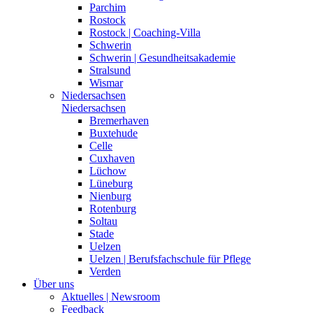
Parchim
Rostock
Rostock | Coaching-Villa
Schwerin
Schwerin | Gesundheitsakademie
Stralsund
Wismar
Niedersachsen
Niedersachsen
Bremerhaven
Buxtehude
Celle
Cuxhaven
Lüchow
Lüneburg
Nienburg
Rotenburg
Soltau
Stade
Uelzen
Uelzen | Berufsfachschule für Pflege
Verden
Über uns
Aktuelles | Newsroom
Feedback