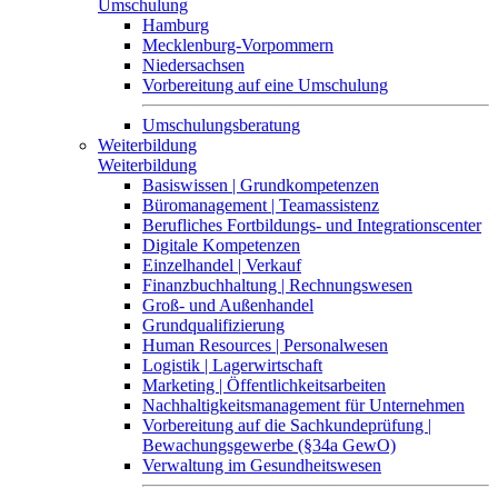
Umschulung
Hamburg
Mecklenburg-Vorpommern
Niedersachsen
Vorbereitung auf eine Umschulung
Umschulungsberatung
Weiterbildung
Weiterbildung
Basiswissen | Grundkompetenzen
Büromanagement | Teamassistenz
Berufliches Fortbildungs- und Integrationscenter
Digitale Kompetenzen
Einzelhandel | Verkauf
Finanzbuchhaltung | Rechnungswesen
Groß- und Außenhandel
Grundqualifizierung
Human Resources | Personalwesen
Logistik | Lagerwirtschaft
Marketing | Öffentlichkeitsarbeiten
Nachhaltigkeitsmanagement für Unternehmen
Vorbereitung auf die Sachkundeprüfung |
Bewachungsgewerbe (§34a GewO)
Verwaltung im Gesundheitswesen