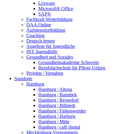
Lexware
Microsoft® Office
SAP®
Fachkraft-Weiterbildung
DAA.Online
Aufstiegsfortbildung
Coaching
Deutsch lernen
Angebote für Jugendliche
INT Jugendhilfe
Gesundheit und Soziales
Gesundheitsakademie Schwerin
Berufsfachschule für Pflege Uelzen
Projekte | Vergaben
Standorte
Hamburg
Hamburg | Altona
Hamburg | Barmbek
Hamburg | Bergedorf
Hamburg | Billstedt
Hamburg | Finkenwerder
Hamburg | Harburg
Hamburg | Mitte
Hamburg | café digital
Mecklenburg-Vorpommern