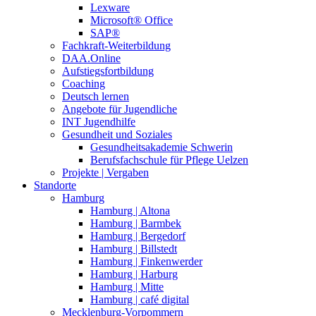
Lexware
Microsoft® Office
SAP®
Fachkraft-Weiterbildung
DAA.Online
Aufstiegsfortbildung
Coaching
Deutsch lernen
Angebote für Jugendliche
INT Jugendhilfe
Gesundheit und Soziales
Gesundheitsakademie Schwerin
Berufsfachschule für Pflege Uelzen
Projekte | Vergaben
Standorte
Hamburg
Hamburg | Altona
Hamburg | Barmbek
Hamburg | Bergedorf
Hamburg | Billstedt
Hamburg | Finkenwerder
Hamburg | Harburg
Hamburg | Mitte
Hamburg | café digital
Mecklenburg-Vorpommern