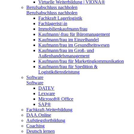
Virtuelle Weiterbildung | VIONA®
Berufsabschluss nachholen
Berufsabschluss nachholen
Fachkraft Lagerlogistik
Fachlagerist/-in
Immobilienkaufmann/frau
Kaufmann/-frau für Büromanagement
Kaufmann/frau im Einzelhandel
Kaufmann/frau im Gesundheitswesen
Kaufmann/frau im Groß- und
Außenhandelsmanagement
Kaufmann/frau für Marketingkommunikation
Kaufmann/frau für Spedition &
Logistikdienstleistung
Software
Software
DATEV
Lexware
Microsoft® Office
SAP®
Fachkraft-Weiterbildung
DAA.Online
Aufstiegsfortbildung
Coaching
Deutsch lernen