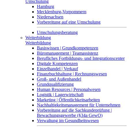
Umschulung
Hamburg
Mecklenburg-Vorpommern
Niedersachsen
Vorbereitung auf eine Umschulung
Umschulungsberatung
Weiterbildung
Weiterbildung
Basiswissen | Grundkompetenzen
Büromanagement | Teamassistenz
Berufliches Fortbildungs- und Integrationscenter
Digitale Kompetenzen
Einzelhandel | Verkauf
Finanzbuchhaltung | Rechnungswesen
Groß- und Außenhandel
Grundqualifizierung
Human Resources | Personalwesen
Logistik | Lagerwirtschaft
Marketing | Öffentlichkeitsarbeiten
Nachhaltigkeitsmanagement für Unternehmen
Vorbereitung auf die Sachkundeprüfung |
Bewachungsgewerbe (§34a GewO)
Verwaltung im Gesundheitswesen