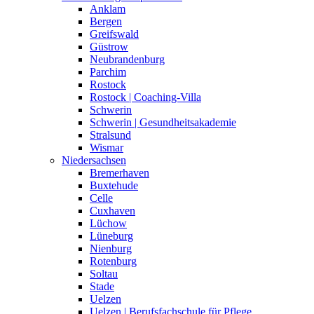
Anklam
Bergen
Greifswald
Güstrow
Neubrandenburg
Parchim
Rostock
Rostock | Coaching-Villa
Schwerin
Schwerin | Gesundheitsakademie
Stralsund
Wismar
Niedersachsen
Bremerhaven
Buxtehude
Celle
Cuxhaven
Lüchow
Lüneburg
Nienburg
Rotenburg
Soltau
Stade
Uelzen
Uelzen | Berufsfachschule für Pflege