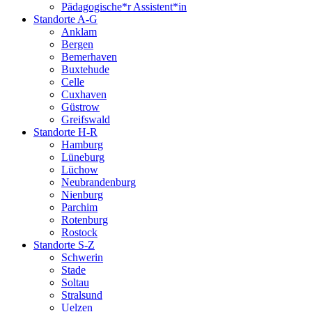
Pädagogische*r Assistent*in
Standorte A-G
Anklam
Bergen
Bemerhaven
Buxtehude
Celle
Cuxhaven
Güstrow
Greifswald
Standorte H-R
Hamburg
Lüneburg
Lüchow
Neubrandenburg
Nienburg
Parchim
Rotenburg
Rostock
Standorte S-Z
Schwerin
Stade
Soltau
Stralsund
Uelzen