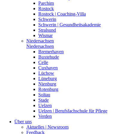
Parchim
Rostock
Rostock | Coaching-Villa
Schwerin
Schwerin | Gesundheitsakademie
Stralsund
Wismar
Niedersachsen
Niedersachsen
Bremerhaven
Buxtehude
Celle
Cuxhaven
Lüchow
Lüneburg
Nienburg
Rotenburg
Soltau
Stade
Uelzen
Uelzen | Berufsfachschule für Pflege
Verden
Über uns
Aktuelles | Newsroom
Feedback