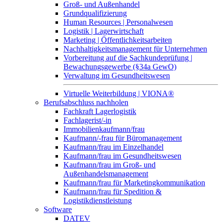
Groß- und Außenhandel
Grundqualifizierung
Human Resources | Personalwesen
Logistik | Lagerwirtschaft
Marketing | Öffentlichkeitsarbeiten
Nachhaltigkeitsmanagement für Unternehmen
Vorbereitung auf die Sachkundeprüfung |
Bewachungsgewerbe (§34a GewO)
Verwaltung im Gesundheitswesen
Virtuelle Weiterbildung | VIONA®
Berufsabschluss nachholen
Fachkraft Lagerlogistik
Fachlagerist/-in
Immobilienkaufmann/frau
Kaufmann/-frau für Büromanagement
Kaufmann/frau im Einzelhandel
Kaufmann/frau im Gesundheitswesen
Kaufmann/frau im Groß- und
Außenhandelsmanagement
Kaufmann/frau für Marketingkommunikation
Kaufmann/frau für Spedition &
Logistikdienstleistung
Software
DATEV