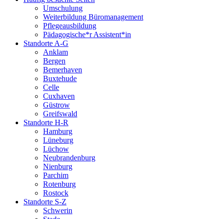
Umschulung
Weiterbildung Büromanagement
Pflegeausbildung
Pädagogische*r Assistent*in
Standorte A-G
Anklam
Bergen
Bemerhaven
Buxtehude
Celle
Cuxhaven
Güstrow
Greifswald
Standorte H-R
Hamburg
Lüneburg
Lüchow
Neubrandenburg
Nienburg
Parchim
Rotenburg
Rostock
Standorte S-Z
Schwerin