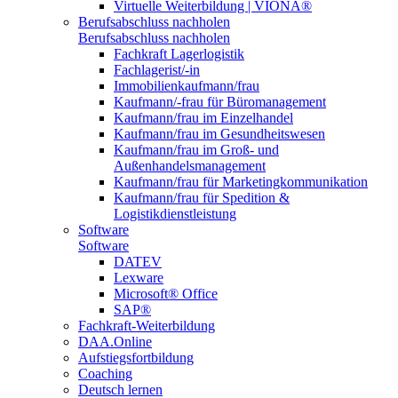
Virtuelle Weiterbildung | VIONA®
Berufsabschluss nachholen
Berufsabschluss nachholen
Fachkraft Lagerlogistik
Fachlagerist/-in
Immobilienkaufmann/frau
Kaufmann/-frau für Büromanagement
Kaufmann/frau im Einzelhandel
Kaufmann/frau im Gesundheitswesen
Kaufmann/frau im Groß- und
Außenhandelsmanagement
Kaufmann/frau für Marketingkommunikation
Kaufmann/frau für Spedition &
Logistikdienstleistung
Software
Software
DATEV
Lexware
Microsoft® Office
SAP®
Fachkraft-Weiterbildung
DAA.Online
Aufstiegsfortbildung
Coaching
Deutsch lernen