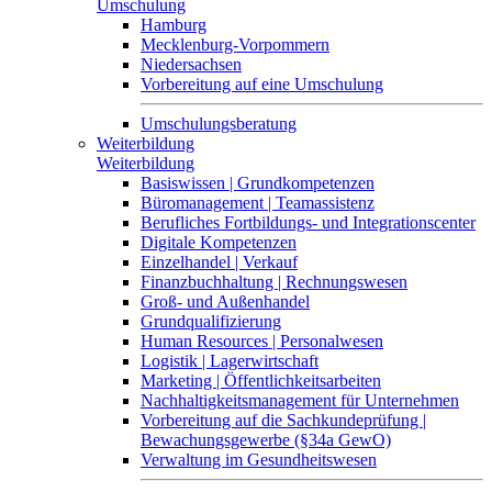
Umschulung
Hamburg
Mecklenburg-Vorpommern
Niedersachsen
Vorbereitung auf eine Umschulung
Umschulungsberatung
Weiterbildung
Weiterbildung
Basiswissen | Grundkompetenzen
Büromanagement | Teamassistenz
Berufliches Fortbildungs- und Integrationscenter
Digitale Kompetenzen
Einzelhandel | Verkauf
Finanzbuchhaltung | Rechnungswesen
Groß- und Außenhandel
Grundqualifizierung
Human Resources | Personalwesen
Logistik | Lagerwirtschaft
Marketing | Öffentlichkeitsarbeiten
Nachhaltigkeitsmanagement für Unternehmen
Vorbereitung auf die Sachkundeprüfung |
Bewachungsgewerbe (§34a GewO)
Verwaltung im Gesundheitswesen