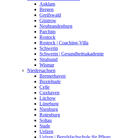
Anklam
Bergen
Greifswald
Güstrow
Neubrandenburg
Parchim
Rostock
Rostock | Coaching-Villa
Schwerin
Schwerin | Gesundheitsakademie
Stralsund
Wismar
Niedersachsen
Bremerhaven
Buxtehude
Celle
Cuxhaven
Lüchow
Lüneburg
Nienburg
Rotenburg
Soltau
Stade
Uelzen
Uelzen | Berufsfachschule für Pflege