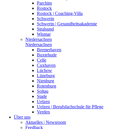
Parchim
Rostock
Rostock | Coaching-Villa
Schwerin
Schwerin | Gesundheitsakademie
Stralsund
Wismar
Niedersachsen
Niedersachsen
Bremerhaven
Buxtehude
Celle
Cuxhaven
Lüchow
Lüneburg
Nienburg
Rotenburg
Soltau
Stade
Uelzen
Uelzen | Berufsfachschule für Pflege
Verden
Über uns
Aktuelles | Newsroom
Feedback