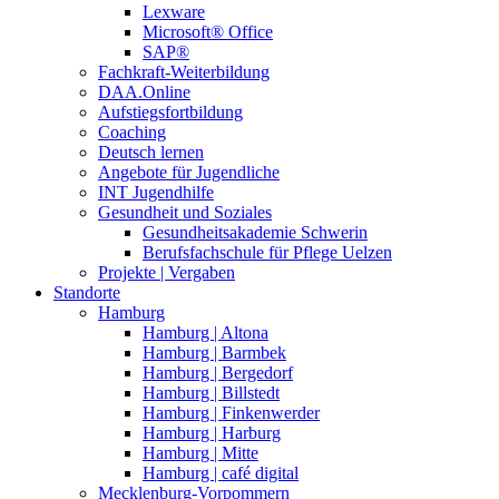
Lexware
Microsoft® Office
SAP®
Fachkraft-Weiterbildung
DAA.Online
Aufstiegsfortbildung
Coaching
Deutsch lernen
Angebote für Jugendliche
INT Jugendhilfe
Gesundheit und Soziales
Gesundheitsakademie Schwerin
Berufsfachschule für Pflege Uelzen
Projekte | Vergaben
Standorte
Hamburg
Hamburg | Altona
Hamburg | Barmbek
Hamburg | Bergedorf
Hamburg | Billstedt
Hamburg | Finkenwerder
Hamburg | Harburg
Hamburg | Mitte
Hamburg | café digital
Mecklenburg-Vorpommern