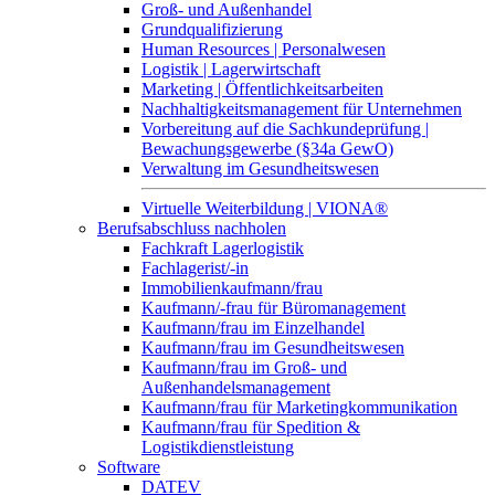
Groß- und Außenhandel
Grundqualifizierung
Human Resources | Personalwesen
Logistik | Lagerwirtschaft
Marketing | Öffentlichkeitsarbeiten
Nachhaltigkeitsmanagement für Unternehmen
Vorbereitung auf die Sachkundeprüfung |
Bewachungsgewerbe (§34a GewO)
Verwaltung im Gesundheitswesen
Virtuelle Weiterbildung | VIONA®
Berufsabschluss nachholen
Fachkraft Lagerlogistik
Fachlagerist/-in
Immobilienkaufmann/frau
Kaufmann/-frau für Büromanagement
Kaufmann/frau im Einzelhandel
Kaufmann/frau im Gesundheitswesen
Kaufmann/frau im Groß- und
Außenhandelsmanagement
Kaufmann/frau für Marketingkommunikation
Kaufmann/frau für Spedition &
Logistikdienstleistung
Software
DATEV