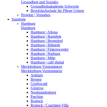
Gesundheit und Soziales
Gesundheitsakademie Schwerin
Berufsfachschule für Pflege Uelzen
Projekte | Vergaben
Standorte
Hamburg
Hamburg
Hamburg | Altona
Hamburg | Barmbek
Hamburg | Bergedorf
Hamburg | Billstedt
Hamburg | Finkenwerder
Hamburg | Harburg
Hamburg | Mitte
Hamburg | café digital
Mecklenburg-Vorpommern
Mecklenburg-Vorpommern
Anklam
Bergen
Greifswald
Güstrow
Neubrandenburg
Parchim
Rostock
Rostock | Coaching-Villa