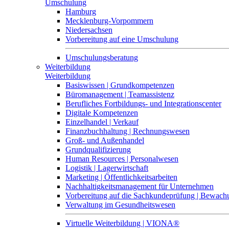
Umschulung
Hamburg
Mecklenburg-Vorpommern
Niedersachsen
Vorbereitung auf eine Umschulung
Umschulungsberatung
Weiterbildung
Weiterbildung
Basiswissen | Grundkompetenzen
Büromanagement | Teamassistenz
Berufliches Fortbildungs- und Integrationscenter
Digitale Kompetenzen
Einzelhandel | Verkauf
Finanzbuchhaltung | Rechnungswesen
Groß- und Außenhandel
Grundqualifizierung
Human Resources | Personalwesen
Logistik | Lagerwirtschaft
Marketing | Öffentlichkeitsarbeiten
Nachhaltigkeitsmanagement für Unternehmen
Vorbereitung auf die Sachkundeprüfung | Bewa
Verwaltung im Gesundheitswesen
Virtuelle Weiterbildung | VIONA®