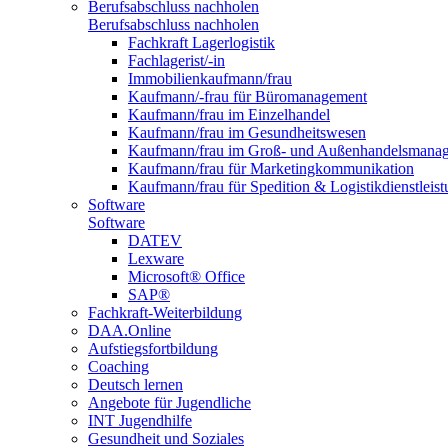
Berufsabschluss nachholen
Berufsabschluss nachholen
Fachkraft Lagerlogistik
Fachlagerist/-in
Immobilienkaufmann/frau
Kaufmann/-frau für Büromanagement
Kaufmann/frau im Einzelhandel
Kaufmann/frau im Gesundheitswesen
Kaufmann/frau im Groß- und Außenhandelsmana
Kaufmann/frau für Marketingkommunikation
Kaufmann/frau für Spedition & Logistikdienstleis
Software
Software
DATEV
Lexware
Microsoft® Office
SAP®
Fachkraft-Weiterbildung
DAA.Online
Aufstiegsfortbildung
Coaching
Deutsch lernen
Angebote für Jugendliche
INT Jugendhilfe
Gesundheit und Soziales