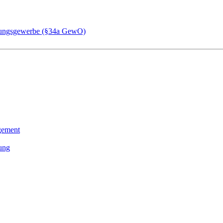
chungsgewerbe (§34a GewO)
gement
tung