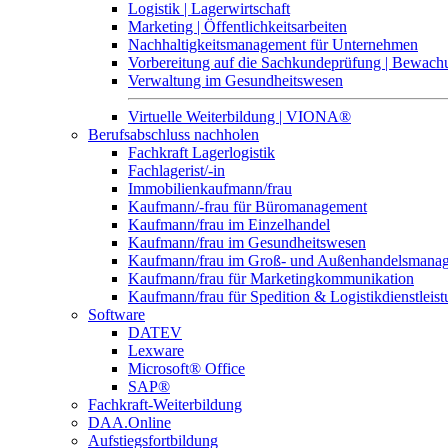
Logistik | Lagerwirtschaft
Marketing | Öffentlichkeitsarbeiten
Nachhaltigkeitsmanagement für Unternehmen
Vorbereitung auf die Sachkundeprüfung | Bewa
Verwaltung im Gesundheitswesen
Virtuelle Weiterbildung | VIONA®
Berufsabschluss nachholen
Fachkraft Lagerlogistik
Fachlagerist/-in
Immobilienkaufmann/frau
Kaufmann/-frau für Büromanagement
Kaufmann/frau im Einzelhandel
Kaufmann/frau im Gesundheitswesen
Kaufmann/frau im Groß- und Außenhandelsmana
Kaufmann/frau für Marketingkommunikation
Kaufmann/frau für Spedition & Logistikdienstleis
Software
DATEV
Lexware
Microsoft® Office
SAP®
Fachkraft-Weiterbildung
DAA.Online
Aufstiegsfortbildung