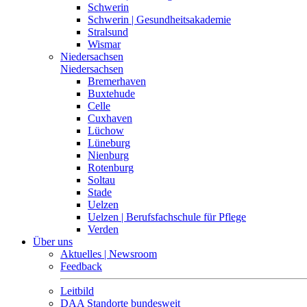
Schwerin
Schwerin | Gesundheitsakademie
Stralsund
Wismar
Niedersachsen
Niedersachsen
Bremerhaven
Buxtehude
Celle
Cuxhaven
Lüchow
Lüneburg
Nienburg
Rotenburg
Soltau
Stade
Uelzen
Uelzen | Berufsfachschule für Pflege
Verden
Über uns
Aktuelles | Newsroom
Feedback
Leitbild
DAA Standorte bundesweit