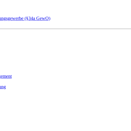
chungsgewerbe (§34a GewO)
gement
tung