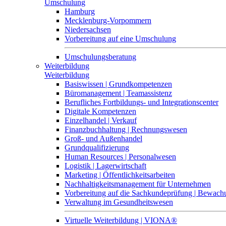
Umschulung
Hamburg
Mecklenburg-Vorpommern
Niedersachsen
Vorbereitung auf eine Umschulung
Umschulungsberatung
Weiterbildung
Weiterbildung
Basiswissen | Grundkompetenzen
Büromanagement | Teamassistenz
Berufliches Fortbildungs- und Integrationscenter
Digitale Kompetenzen
Einzelhandel | Verkauf
Finanzbuchhaltung | Rechnungswesen
Groß- und Außenhandel
Grundqualifizierung
Human Resources | Personalwesen
Logistik | Lagerwirtschaft
Marketing | Öffentlichkeitsarbeiten
Nachhaltigkeitsmanagement für Unternehmen
Vorbereitung auf die Sachkundeprüfung | Bewa
Verwaltung im Gesundheitswesen
Virtuelle Weiterbildung | VIONA®