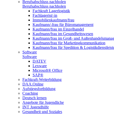
Berufsabschluss nachholen
Berufsabschluss nachholen
Fachkraft Lagerlogistik
Fachlagerist/-in
Immobilienkaufmann/frau
Kaufmann/-frau für Büromanagement
Kaufmann/frau im Einzelhandel
Kaufmann/frau im Gesundheitswesen
Kaufmann/frau im Groß- und Außenhandelsmana
Kaufmann/frau für Marketingkommunikation
Kaufmann/frau für Spedition & Logistikdienstleis
Software
Software
DATEV
Lexware
Microsoft® Office
SAP®
Fachkraft-Weiterbildung
DAA.Online
Aufstiegsfortbildung
Coaching
Deutsch lernen
Angebote für Jugendliche
INT Jugendhilfe
Gesundheit und Soziales