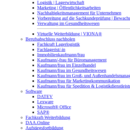
Logistik | Lagerwirtschaft
Marketing | Öffentlichkeitsarbeiten
Nachhaltigkeitsmanagement für Unternehmen
Vorbereitung auf die Sachkundeprüfung | Bewa
Verwaltung im Gesundheitswesen
Virtuelle Weiterbildung | VIONA®
Berufsabschluss nachholen
Fachkraft Lagerlogistik
Fachlagerist/-in
Immobilienkaufmann/frau
Kaufmann/-frau für Büromanagement
Kaufmann/frau im Einzelhandel
Kaufmann/frau im Gesundheitswesen
Kaufmann/frau im Groß- und Außenhandelsmana
Kaufmann/frau für Marketingkommunikation
Kaufmann/frau für Spedition & Logistikdienstleis
Software
DATEV
Lexware
Microsoft® Office
SAP®
Fachkraft-Weiterbildung
DAA.Online
Aufstiegsfortbildung