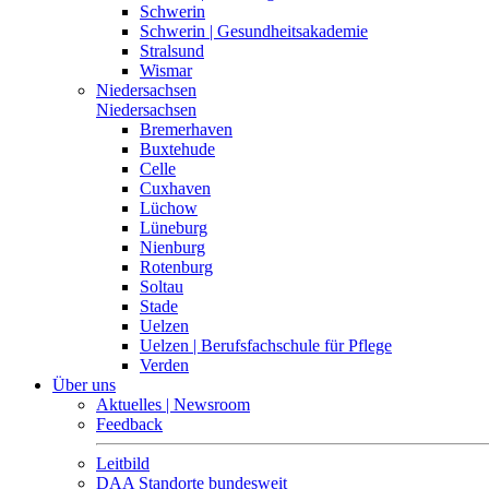
Schwerin
Schwerin | Gesundheitsakademie
Stralsund
Wismar
Niedersachsen
Niedersachsen
Bremerhaven
Buxtehude
Celle
Cuxhaven
Lüchow
Lüneburg
Nienburg
Rotenburg
Soltau
Stade
Uelzen
Uelzen | Berufsfachschule für Pflege
Verden
Über uns
Aktuelles | Newsroom
Feedback
Leitbild
DAA Standorte bundesweit