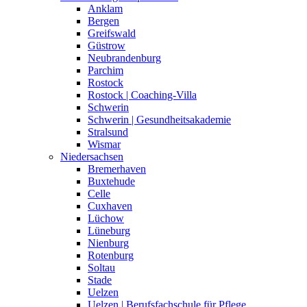
Anklam
Bergen
Greifswald
Güstrow
Neubrandenburg
Parchim
Rostock
Rostock | Coaching-Villa
Schwerin
Schwerin | Gesundheitsakademie
Stralsund
Wismar
Niedersachsen
Bremerhaven
Buxtehude
Celle
Cuxhaven
Lüchow
Lüneburg
Nienburg
Rotenburg
Soltau
Stade
Uelzen
Uelzen | Berufsfachschule für Pflege