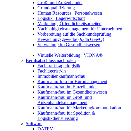
Groß- und Außenhandel
Grundqualifizierung
Human Resources | Personalwesen
Logistik | Lagerwirtschaft
Marketing | Öffentlichkeitsarbeiten
Nachhaltigkeitsmanagement für Unternehmen
Vorbereitung auf die Sachkundeprüfung |
Bewachungsgewerbe (§34a GewO)
Verwaltung im Gesundheitswesen
Virtuelle Weiterbildung | VIONA®
Berufsabschluss nachholen
Fachkraft Lagerlogistik
Fachlagerist/-in
Immobilienkaufmann/frau
Kaufmann/-frau für Büromanagement
Kaufmann/frau im Einzelhandel
Kaufmann/frau im Gesundheitswesen
Kaufmann/frau im Groß- und
Außenhandelsmanagement
Kaufmann/frau für Marketingkommunikation
Kaufmann/frau für Spedition &
Logistikdienstleistung
Software
DATEV