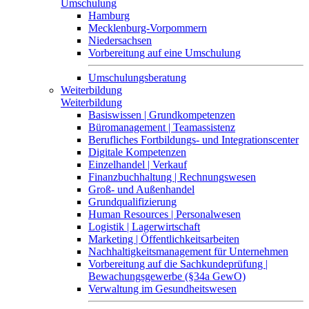
Umschulung
Hamburg
Mecklenburg-Vorpommern
Niedersachsen
Vorbereitung auf eine Umschulung
Umschulungsberatung
Weiterbildung
Weiterbildung
Basiswissen | Grundkompetenzen
Büromanagement | Teamassistenz
Berufliches Fortbildungs- und Integrationscenter
Digitale Kompetenzen
Einzelhandel | Verkauf
Finanzbuchhaltung | Rechnungswesen
Groß- und Außenhandel
Grundqualifizierung
Human Resources | Personalwesen
Logistik | Lagerwirtschaft
Marketing | Öffentlichkeitsarbeiten
Nachhaltigkeitsmanagement für Unternehmen
Vorbereitung auf die Sachkundeprüfung |
Bewachungsgewerbe (§34a GewO)
Verwaltung im Gesundheitswesen