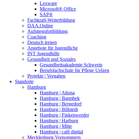
Lexware
Microsoft® Office
SAP®
Fachkraft-Weiterbildung
DAA.Online
Aufstiegsfortbildung
Coaching
Deutsch lernen
Angebote für Jugendliche
INT Jugendhilfe
Gesundheit und Soziales
Gesundheitsakademie Schwerin
Berufsfachschule für Pflege Uelzen
Projekte | Vergaben
Standorte
Hamburg
Hamburg | Altona
Hamburg | Barmbek
Hamburg | Bergedorf
Hamburg | Billstedt
Hamburg | Finkenwerder
Hamburg | Harburg
Hamburg | Mitte
Hamburg | café digital
Mecklenburg-Vorpommern