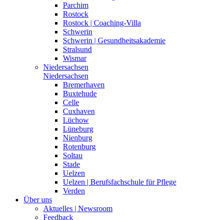
Parchim
Rostock
Rostock | Coaching-Villa
Schwerin
Schwerin | Gesundheitsakademie
Stralsund
Wismar
Niedersachsen
Niedersachsen
Bremerhaven
Buxtehude
Celle
Cuxhaven
Lüchow
Lüneburg
Nienburg
Rotenburg
Soltau
Stade
Uelzen
Uelzen | Berufsfachschule für Pflege
Verden
Über uns
Aktuelles | Newsroom
Feedback