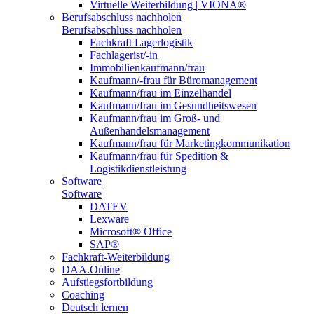
Virtuelle Weiterbildung | VIONA®
Berufsabschluss nachholen
Berufsabschluss nachholen
Fachkraft Lagerlogistik
Fachlagerist/-in
Immobilienkaufmann/frau
Kaufmann/-frau für Büromanagement
Kaufmann/frau im Einzelhandel
Kaufmann/frau im Gesundheitswesen
Kaufmann/frau im Groß- und
Außenhandelsmanagement
Kaufmann/frau für Marketingkommunikation
Kaufmann/frau für Spedition &
Logistikdienstleistung
Software
Software
DATEV
Lexware
Microsoft® Office
SAP®
Fachkraft-Weiterbildung
DAA.Online
Aufstiegsfortbildung
Coaching
Deutsch lernen