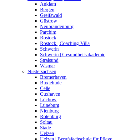
Anklam
Bergen
Greifswald
Güstrow
Neubrandenburg
Parchim
Rostock
Rostock | Coaching-Villa
Schwerin
Schwerin | Gesundheitsakademie
Stralsund
Wismar
Niedersachsen
Bremerhaven
Buxtehude
Celle
Cuxhaven
Lüchow
Lüneburg
Nienburg
Rotenburg
Soltau
Stade
Uelzen
Uelzen | Berufsfachschule für Pflege