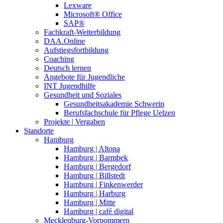
Lexware
Microsoft® Office
SAP®
Fachkraft-Weiterbildung
DAA.Online
Aufstiegsfortbildung
Coaching
Deutsch lernen
Angebote für Jugendliche
INT Jugendhilfe
Gesundheit und Soziales
Gesundheitsakademie Schwerin
Berufsfachschule für Pflege Uelzen
Projekte | Vergaben
Standorte
Hamburg
Hamburg | Altona
Hamburg | Barmbek
Hamburg | Bergedorf
Hamburg | Billstedt
Hamburg | Finkenwerder
Hamburg | Harburg
Hamburg | Mitte
Hamburg | café digital
Mecklenburg-Vorpommern