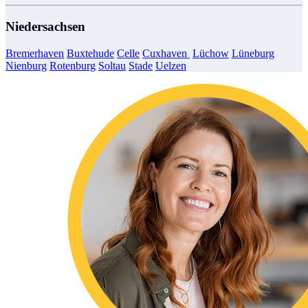
Niedersachsen
Bremerhaven
Buxtehude
Celle
Cuxhaven
Lüchow
​​​​​
Lüneburg
Nienburg
Rotenburg
Soltau
Stade
Uelzen
​​​​​