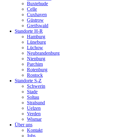
Buxtehude
Celle
Cuxhaven
Güstrow
Greifswald
Standorte H-R
Hamburg
Lüneburg
Lüchow
Neubrandenburg
Nienburg
Parchim
Rotenburg
Rostock
Standorte S-Z
Schwerin
Stade
Soltau
Stralsund
Uelzen
Verden
Wismar
Über uns
Kontakt
Jobs