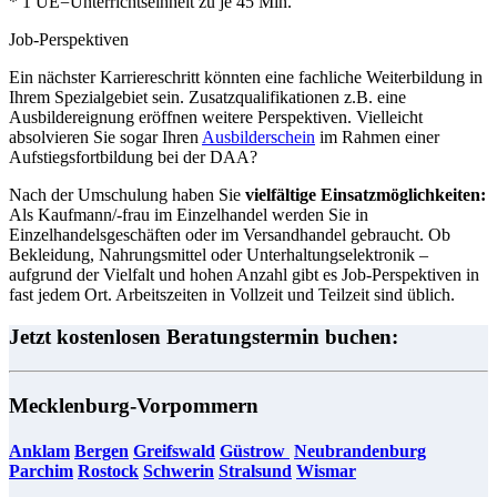
* 1 UE=Unterrichtseinheit zu je 45 Min.
Job-Perspektiven
Ein nächster Karriereschritt könnten eine fachliche Weiterbildung in
Ihrem Spezialgebiet sein. Zusatzqualifikationen z.B. eine
Ausbildereignung eröffnen weitere Perspektiven. Vielleicht
absolvieren Sie sogar Ihren
Ausbilderschein
im Rahmen einer
Aufstiegsfortbildung bei der DAA?
Nach der Umschulung haben Sie
vielfältige Einsatzmöglichkeiten:
Als Kaufmann/-frau im Einzelhandel werden Sie in
Einzelhandelsgeschäften oder im Versandhandel gebraucht. Ob
Bekleidung, Nahrungsmittel oder Unterhaltungselektronik –
aufgrund der Vielfalt und hohen Anzahl gibt es Job-Perspektiven in
fast jedem Ort. Arbeitszeiten in Vollzeit und Teilzeit sind üblich.
Jetzt kostenlosen Beratungstermin buchen:
Mecklenburg-Vorpommern
Anklam
Bergen
Greifswald
Güstrow
Neubrandenburg
​​​​​​
Parchim
Rostock
Schwerin
Stralsund
Wismar
​​​​​