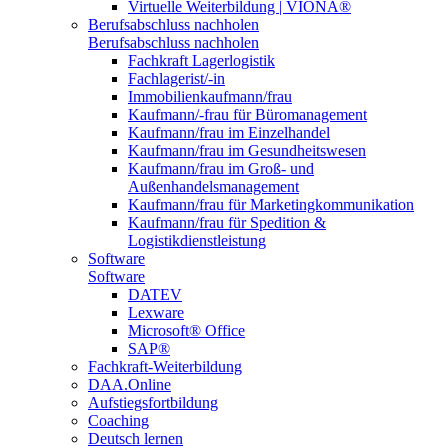
Virtuelle Weiterbildung | VIONA®
Berufsabschluss nachholen
Berufsabschluss nachholen
Fachkraft Lagerlogistik
Fachlagerist/-in
Immobilienkaufmann/frau
Kaufmann/-frau für Büromanagement
Kaufmann/frau im Einzelhandel
Kaufmann/frau im Gesundheitswesen
Kaufmann/frau im Groß- und
Außenhandelsmanagement
Kaufmann/frau für Marketingkommunikation
Kaufmann/frau für Spedition &
Logistikdienstleistung
Software
Software
DATEV
Lexware
Microsoft® Office
SAP®
Fachkraft-Weiterbildung
DAA.Online
Aufstiegsfortbildung
Coaching
Deutsch lernen