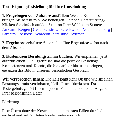
Test: Eignungsfeststellung für Ihre Umschulung
1. Fragebogen von Zuhause ausfüllen:
Welche Kenntnisse
bringen Sie bereits mit? Wo benötigen Sie noch Unterstützung?
Klicken Sie einfach auf den Standort Ihrer Wahl zum Starten:
Anklam
|
Bergen
|
Celle
|
Güstrow
|
Greifswald
|
Neubrandenburg
|
Parchim
|
Rostock
|
Schwerin
|
Stralsund
|
Wismar
2. Ergebnisse erhalten:
Sie erhalten Ihre Ergebnisse sofort nach
dem Absenden.
3. Kostenlosen Beratungstermin buchen:
Wir empfehlen, jetzt
dranzubleiben! Die Ergebnisse sind die perfekte Grundlage,
Kompetenzen und Talente, die Sie darüber hinaus mitbringen,
ergänzen das Bild in unserem persönlichen Gespräch.
Wir versprechen Ihnen:
Die Zeit lohnt sich! Ob und wie sie einen
Beratungstermin vereinbaren, bleibt Ihnen überlassen. Das
Testergebnis gehört Ihnen in jedem Fall – auch ohne der Angabe
Ihrer persönlichen Daten.
Förderung
Eine Übernahme der Kosten ist in den meisten Fällen durch die
nachstehend aufgeführten Kostenträger möglich: