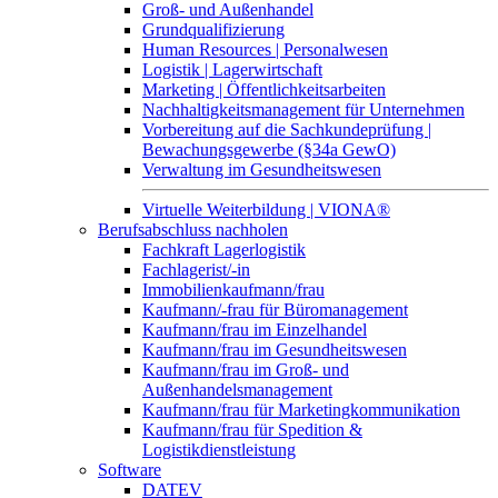
Groß- und Außenhandel
Grundqualifizierung
Human Resources | Personalwesen
Logistik | Lagerwirtschaft
Marketing | Öffentlichkeitsarbeiten
Nachhaltigkeitsmanagement für Unternehmen
Vorbereitung auf die Sachkundeprüfung |
Bewachungsgewerbe (§34a GewO)
Verwaltung im Gesundheitswesen
Virtuelle Weiterbildung | VIONA®
Berufsabschluss nachholen
Fachkraft Lagerlogistik
Fachlagerist/-in
Immobilienkaufmann/frau
Kaufmann/-frau für Büromanagement
Kaufmann/frau im Einzelhandel
Kaufmann/frau im Gesundheitswesen
Kaufmann/frau im Groß- und
Außenhandelsmanagement
Kaufmann/frau für Marketingkommunikation
Kaufmann/frau für Spedition &
Logistikdienstleistung
Software
DATEV