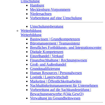
Umschulung
Hamburg
Mecklenburg-Vorpommern
Niedersachsen
Vorbereitung auf eine Umschulung
Umschulungsberatung
Weiterbildung
Weiterbildung
Basiswissen | Grundkompetenzen
Büromanagement | Teamassistenz
Berufliches Fortbildungs- und Integrationscenter
Digitale Kompetenzen
Einzelhandel | Verkauf
Finanzbuchhaltung | Rechnungswesen
Groß- und Außenhandel
Grundqualifizierung
Human Resources | Personalwesen
Logistik | Lagerwirtschaft
Marketing | Öffentlichkeitsarbeiten
Nachhaltigkeitsmanagement für Unternehmen
Vorbereitung auf die Sachkundeprüfung |
Bewachungsgewerbe (§34a GewO)
Verwaltung im Gesundheitswesen