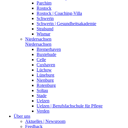
Parchim
Rostock
Rostock | Coaching-Villa
Schwerin
Schwerin | Gesundheitsakademie
Stralsund
Wismar
Niedersachsen
Niedersachsen
Bremerhaven
Buxtehude
Celle
Cuxhaven
Lüchow
Lüneburg
Nienburg
Rotenburg
Soltau
Stade
Uelzen
Uelzen | Berufsfachschule für Pflege
Verden
Über uns
Aktuelles | Newsroom
Feedback