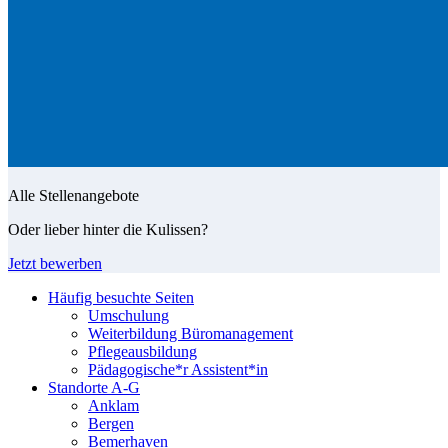
Alle Stellenangebote
Oder lieber hinter die Kulissen?
Jetzt bewerben
Häufig besuchte Seiten
Umschulung
Weiterbildung Büromanagement
Pflegeausbildung
Pädagogische*r Assistent*in
Standorte A-G
Anklam
Bergen
Bemerhaven