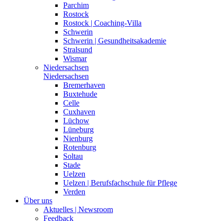
Parchim
Rostock
Rostock | Coaching-Villa
Schwerin
Schwerin | Gesundheitsakademie
Stralsund
Wismar
Niedersachsen
Niedersachsen
Bremerhaven
Buxtehude
Celle
Cuxhaven
Lüchow
Lüneburg
Nienburg
Rotenburg
Soltau
Stade
Uelzen
Uelzen | Berufsfachschule für Pflege
Verden
Über uns
Aktuelles | Newsroom
Feedback