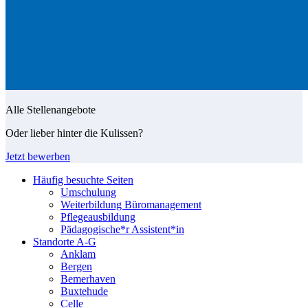
Alle Stellenangebote
Oder lieber hinter die Kulissen?
Jetzt bewerben
Häufig besuchte Seiten
Umschulung
Weiterbildung Büromanagement
Pflegeausbildung
Pädagogische*r Assistent*in
Standorte A-G
Anklam
Bergen
Bemerhaven
Buxtehude
Celle