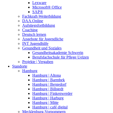
Lexware
Microsoft® Office
SAP®
Fachkraft-Weiterbildung
DAA.Online
Aufstiegsfortbildung
Coaching
Deutsch lernen
Angebote für Jugendliche
INT Jugendhilfe
Gesundheit und Soziales
Gesundheitsakademie Schwerin
Berufsfachschule für Pflege Uelzen
Projekte | Vergaben
Standorte
Hamburg
Hamburg | Altona
Hamburg | Barmbek
Hamburg | Bergedorf
Hamburg | Billstedt
Hamburg | Finkenwerder
Hamburg | Harburg
Hamburg | Mitte
Hamburg | café digital
Mecklenburg-Vorpommern