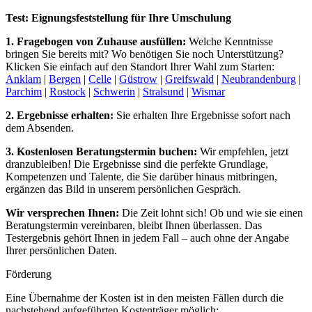
Test: Eignungsfeststellung für Ihre Umschulung
1. Fragebogen von Zuhause ausfüllen:
Welche Kenntnisse
bringen Sie bereits mit? Wo benötigen Sie noch Unterstützung?
Klicken Sie einfach auf den Standort Ihrer Wahl zum Starten:
Anklam
|
Bergen
|
Celle
|
Güstrow
|
Greifswald
|
Neubrandenburg
|
Parchim
|
Rostock
|
Schwerin
|
Stralsund
|
Wismar
2. Ergebnisse erhalten:
Sie erhalten Ihre Ergebnisse sofort nach
dem Absenden.
3. Kostenlosen Beratungstermin buchen:
Wir empfehlen, jetzt
dranzubleiben! Die Ergebnisse sind die perfekte Grundlage,
Kompetenzen und Talente, die Sie darüber hinaus mitbringen,
ergänzen das Bild in unserem persönlichen Gespräch.
Wir versprechen Ihnen:
Die Zeit lohnt sich! Ob und wie sie einen
Beratungstermin vereinbaren, bleibt Ihnen überlassen. Das
Testergebnis gehört Ihnen in jedem Fall – auch ohne der Angabe
Ihrer persönlichen Daten.
Förderung
Eine Übernahme der Kosten ist in den meisten Fällen durch die
nachstehend aufgeführten Kostenträger möglich: