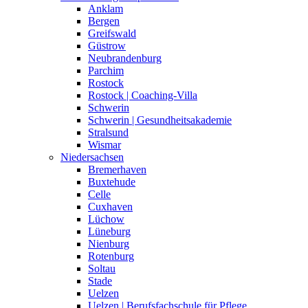
Anklam
Bergen
Greifswald
Güstrow
Neubrandenburg
Parchim
Rostock
Rostock | Coaching-Villa
Schwerin
Schwerin | Gesundheitsakademie
Stralsund
Wismar
Niedersachsen
Bremerhaven
Buxtehude
Celle
Cuxhaven
Lüchow
Lüneburg
Nienburg
Rotenburg
Soltau
Stade
Uelzen
Uelzen | Berufsfachschule für Pflege