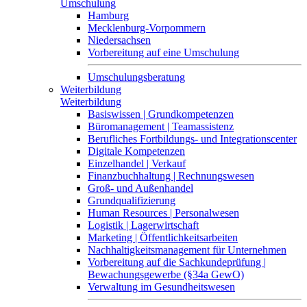
Umschulung
Hamburg
Mecklenburg-Vorpommern
Niedersachsen
Vorbereitung auf eine Umschulung
Umschulungsberatung
Weiterbildung
Weiterbildung
Basiswissen | Grundkompetenzen
Büromanagement | Teamassistenz
Berufliches Fortbildungs- und Integrationscenter
Digitale Kompetenzen
Einzelhandel | Verkauf
Finanzbuchhaltung | Rechnungswesen
Groß- und Außenhandel
Grundqualifizierung
Human Resources | Personalwesen
Logistik | Lagerwirtschaft
Marketing | Öffentlichkeitsarbeiten
Nachhaltigkeitsmanagement für Unternehmen
Vorbereitung auf die Sachkundeprüfung |
Bewachungsgewerbe (§34a GewO)
Verwaltung im Gesundheitswesen