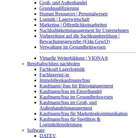
Groß- und Außenhandel
Grundqualifizierung
Human Resources | Personalwesen
Logistik | Lagerwirtschaft
Marketing | Öffentlichkeitsarbeiten
Nachhaltigkeitsmanagement für Unternehmen
Vorbereitung auf die Sachkundeprüfung |
Bewachungsgewerbe (§34a GewO)
Verwaltung im Gesundheitswesen
Virtuelle Weiterbildung | VIONA®
Berufsabschluss nachholen
Fachkraft Lagerlogistik
Fachlagerist/-in
Immobilienkaufmann/frau
Kaufmann/-frau für Büromanagement
Kaufmann/frau im Einzelhandel
Kaufmann/frau im Gesundheitswesen
Kaufmann/frau im Groß- und
Außenhandelsmanagement
Kaufmann/frau für Marketingkommunikation
Kaufmann/frau für Spedition &
Logistikdienstleistung
Software
DATEV