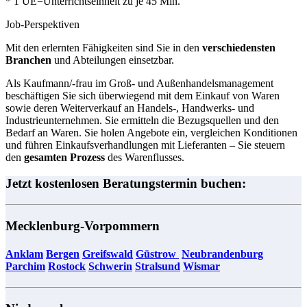
* 1 UE=Unterrichtseinheit zu je 45 Min.
Job-Perspektiven
Mit den erlernten Fähigkeiten sind Sie in den
verschiedensten
Branchen
und Abteilungen einsetzbar.
Als Kaufmann/-frau im Groß- und Außenhandelsmanagement
beschäftigen Sie sich überwiegend mit dem Einkauf von Waren
sowie deren Weiterverkauf an Handels-, Handwerks- und
Industrieunternehmen. Sie ermitteln die Bezugsquellen und den
Bedarf an Waren. Sie holen Angebote ein, vergleichen Konditionen
und führen Einkaufsverhandlungen mit Lieferanten – Sie steuern
den
gesamten Prozess
des Warenflusses.
Jetzt kostenlosen Beratungstermin buchen:
Mecklenburg-Vorpommern
Anklam
Bergen
Greifswald
Güstrow
Neubrandenburg
​​​​​​
Parchim
Rostock
Schwerin
Stralsund
Wismar
​​​​​