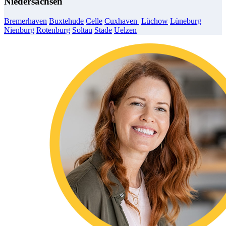
Niedersachsen
Bremerhaven
Buxtehude
Celle
Cuxhaven
Lüchow
​​​​​
Lüneburg
Nienburg
Rotenburg
Soltau
Stade
Uelzen
​​​​​