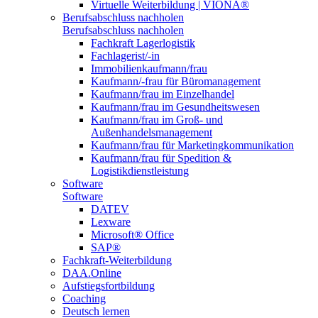
Virtuelle Weiterbildung | VIONA®
Berufsabschluss nachholen
Berufsabschluss nachholen
Fachkraft Lagerlogistik
Fachlagerist/-in
Immobilienkaufmann/frau
Kaufmann/-frau für Büromanagement
Kaufmann/frau im Einzelhandel
Kaufmann/frau im Gesundheitswesen
Kaufmann/frau im Groß- und
Außenhandelsmanagement
Kaufmann/frau für Marketingkommunikation
Kaufmann/frau für Spedition &
Logistikdienstleistung
Software
Software
DATEV
Lexware
Microsoft® Office
SAP®
Fachkraft-Weiterbildung
DAA.Online
Aufstiegsfortbildung
Coaching
Deutsch lernen