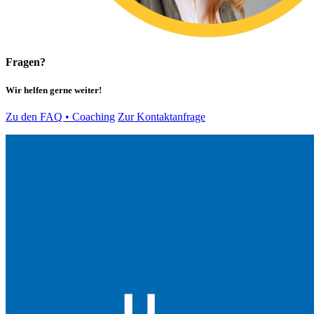
Fragen?
Wir helfen gerne weiter!
Zu den FAQ • Coaching
Zur Kontaktanfrage