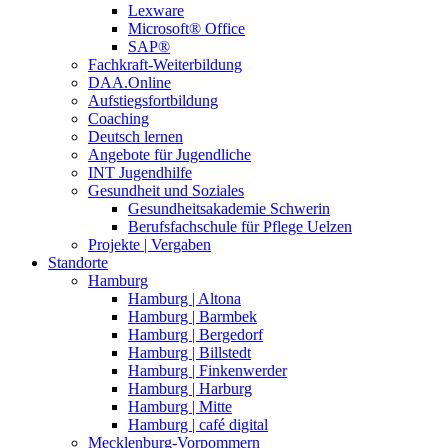
Lexware
Microsoft® Office
SAP®
Fachkraft-Weiterbildung
DAA.Online
Aufstiegsfortbildung
Coaching
Deutsch lernen
Angebote für Jugendliche
INT Jugendhilfe
Gesundheit und Soziales
Gesundheitsakademie Schwerin
Berufsfachschule für Pflege Uelzen
Projekte | Vergaben
Standorte
Hamburg
Hamburg | Altona
Hamburg | Barmbek
Hamburg | Bergedorf
Hamburg | Billstedt
Hamburg | Finkenwerder
Hamburg | Harburg
Hamburg | Mitte
Hamburg | café digital
Mecklenburg-Vorpommern