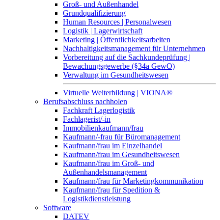
Groß- und Außenhandel
Grundqualifizierung
Human Resources | Personalwesen
Logistik | Lagerwirtschaft
Marketing | Öffentlichkeitsarbeiten
Nachhaltigkeitsmanagement für Unternehmen
Vorbereitung auf die Sachkundeprüfung |
Bewachungsgewerbe (§34a GewO)
Verwaltung im Gesundheitswesen
Virtuelle Weiterbildung | VIONA®
Berufsabschluss nachholen
Fachkraft Lagerlogistik
Fachlagerist/-in
Immobilienkaufmann/frau
Kaufmann/-frau für Büromanagement
Kaufmann/frau im Einzelhandel
Kaufmann/frau im Gesundheitswesen
Kaufmann/frau im Groß- und
Außenhandelsmanagement
Kaufmann/frau für Marketingkommunikation
Kaufmann/frau für Spedition &
Logistikdienstleistung
Software
DATEV