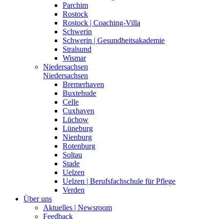
Parchim
Rostock
Rostock | Coaching-Villa
Schwerin
Schwerin | Gesundheitsakademie
Stralsund
Wismar
Niedersachsen
Niedersachsen
Bremerhaven
Buxtehude
Celle
Cuxhaven
Lüchow
Lüneburg
Nienburg
Rotenburg
Soltau
Stade
Uelzen
Uelzen | Berufsfachschule für Pflege
Verden
Über uns
Aktuelles | Newsroom
Feedback