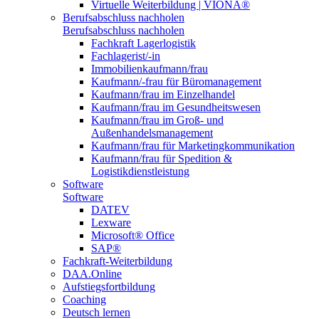
Virtuelle Weiterbildung | VIONA®
Berufsabschluss nachholen
Berufsabschluss nachholen
Fachkraft Lagerlogistik
Fachlagerist/-in
Immobilienkaufmann/frau
Kaufmann/-frau für Büromanagement
Kaufmann/frau im Einzelhandel
Kaufmann/frau im Gesundheitswesen
Kaufmann/frau im Groß- und
Außenhandelsmanagement
Kaufmann/frau für Marketingkommunikation
Kaufmann/frau für Spedition &
Logistikdienstleistung
Software
Software
DATEV
Lexware
Microsoft® Office
SAP®
Fachkraft-Weiterbildung
DAA.Online
Aufstiegsfortbildung
Coaching
Deutsch lernen