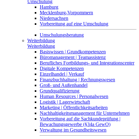
Umschulung
Hamburg
Mecklenburg-Vorpommern
Niedersachsen
Vorbereitung auf eine Umschulung
Umschulungsberatung
Weiterbildung
Weiterbildung
Basiswissen | Grundkompetenzen
Büromanagement | Teamassistenz
Berufliches Fortbildungs- und Integrationscenter
Digitale Kompetenzen
Einzelhandel | Verkauf
Finanzbuchhaltung | Rechnungswesen
Groß- und Außenhandel
Grundqualifizierung
Human Resources | Personalwesen
Logistik | Lagerwirtschaft
Marketing | Öffentlichkeitsarbeiten
Nachhaltigkeitsmanagement für Unternehmen
Vorbereitung auf die Sachkundeprüfung |
Bewachungsgewerbe (§34a GewO)
Verwaltung im Gesundheitswesen