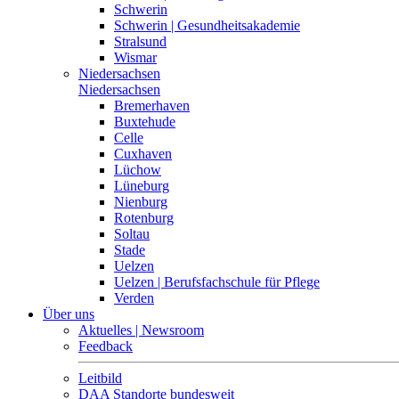
Schwerin
Schwerin | Gesundheitsakademie
Stralsund
Wismar
Niedersachsen
Niedersachsen
Bremerhaven
Buxtehude
Celle
Cuxhaven
Lüchow
Lüneburg
Nienburg
Rotenburg
Soltau
Stade
Uelzen
Uelzen | Berufsfachschule für Pflege
Verden
Über uns
Aktuelles | Newsroom
Feedback
Leitbild
DAA Standorte bundesweit