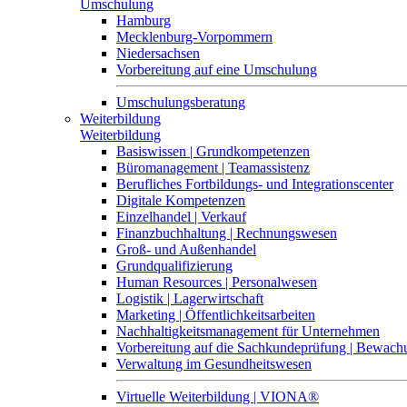
Umschulung
Hamburg
Mecklenburg-Vorpommern
Niedersachsen
Vorbereitung auf eine Umschulung
Umschulungsberatung
Weiterbildung
Weiterbildung
Basiswissen | Grundkompetenzen
Büromanagement | Teamassistenz
Berufliches Fortbildungs- und Integrationscenter
Digitale Kompetenzen
Einzelhandel | Verkauf
Finanzbuchhaltung | Rechnungswesen
Groß- und Außenhandel
Grundqualifizierung
Human Resources | Personalwesen
Logistik | Lagerwirtschaft
Marketing | Öffentlichkeitsarbeiten
Nachhaltigkeitsmanagement für Unternehmen
Vorbereitung auf die Sachkundeprüfung | Bewa
Verwaltung im Gesundheitswesen
Virtuelle Weiterbildung | VIONA®