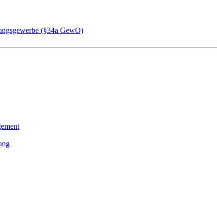
chungsgewerbe (§34a GewO)
gement
tung