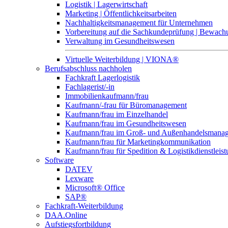
Logistik | Lagerwirtschaft
Marketing | Öffentlichkeitsarbeiten
Nachhaltigkeitsmanagement für Unternehmen
Vorbereitung auf die Sachkundeprüfung | Bewa
Verwaltung im Gesundheitswesen
Virtuelle Weiterbildung | VIONA®
Berufsabschluss nachholen
Fachkraft Lagerlogistik
Fachlagerist/-in
Immobilienkaufmann/frau
Kaufmann/-frau für Büromanagement
Kaufmann/frau im Einzelhandel
Kaufmann/frau im Gesundheitswesen
Kaufmann/frau im Groß- und Außenhandelsmana
Kaufmann/frau für Marketingkommunikation
Kaufmann/frau für Spedition & Logistikdienstleis
Software
DATEV
Lexware
Microsoft® Office
SAP®
Fachkraft-Weiterbildung
DAA.Online
Aufstiegsfortbildung