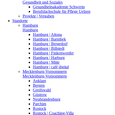
Gesundheit und Soziales
Gesundheitsakademie Schwerin
Berufsfachschule für Pflege Uelzen
Projekte | Vergaben
Standorte
Hamburg
Hamburg
Hamburg | Altona
Hamburg | Barmbek
Hamburg | Bergedorf
Hamburg | Billstedt
Hamburg | Finkenwerder
Hamburg | Harburg
Hamburg | Mitte
Hamburg | café digital
Mecklenburg-Vorpommern
Mecklenburg-Vorpommern
Anklam
Bergen
Greifswald
Güstrow
Neubrandenburg
Parchim
Rostock
Rostock | Coaching-Villa