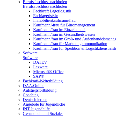
Berufsabschluss nachholen
Berufsabschluss nachholen
Fachkraft Lagerlogistik
Fachlagerist/-in
Immobilienkaufmann/frau
Kaufmann/-frau für Büromanagement
Kaufmann/frau im Einzelhandel
Kaufmann/frau im Gesundheitswesen
Kaufmann/frau im Groß- und Außenhandelsmana
Kaufmann/frau für Marketingkommunikation
Kaufmann/frau für Spedition & Logistikdienstleis
Software
Software
DATEV
Lexware
Microsoft® Office
SAP®
Fachkraft-Weiterbildung
DAA.Online
Aufstiegsfortbildung
Coaching
Deutsch lernen
Angebote für Jugendliche
INT Jugendhilfe
Gesundheit und Soziales