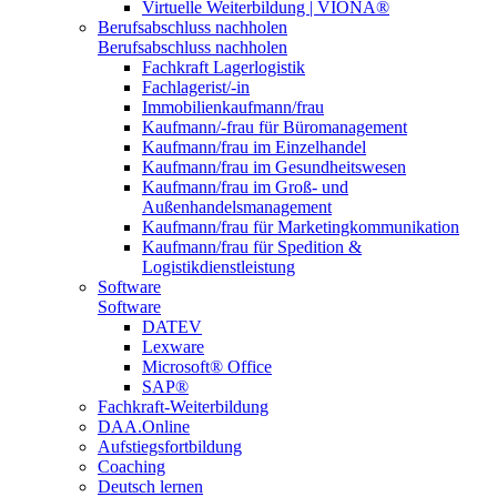
Virtuelle Weiterbildung | VIONA®
Berufsabschluss nachholen
Berufsabschluss nachholen
Fachkraft Lagerlogistik
Fachlagerist/-in
Immobilienkaufmann/frau
Kaufmann/-frau für Büromanagement
Kaufmann/frau im Einzelhandel
Kaufmann/frau im Gesundheitswesen
Kaufmann/frau im Groß- und
Außenhandelsmanagement
Kaufmann/frau für Marketingkommunikation
Kaufmann/frau für Spedition &
Logistikdienstleistung
Software
Software
DATEV
Lexware
Microsoft® Office
SAP®
Fachkraft-Weiterbildung
DAA.Online
Aufstiegsfortbildung
Coaching
Deutsch lernen