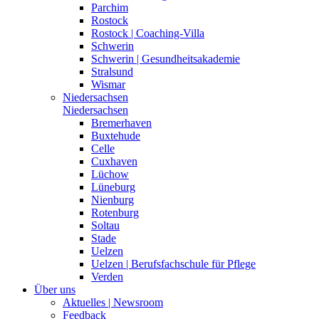
Parchim
Rostock
Rostock | Coaching-Villa
Schwerin
Schwerin | Gesundheitsakademie
Stralsund
Wismar
Niedersachsen
Niedersachsen
Bremerhaven
Buxtehude
Celle
Cuxhaven
Lüchow
Lüneburg
Nienburg
Rotenburg
Soltau
Stade
Uelzen
Uelzen | Berufsfachschule für Pflege
Verden
Über uns
Aktuelles | Newsroom
Feedback