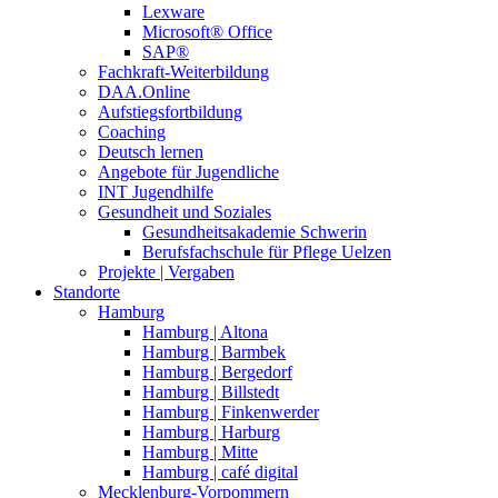
Lexware
Microsoft® Office
SAP®
Fachkraft-Weiterbildung
DAA.Online
Aufstiegsfortbildung
Coaching
Deutsch lernen
Angebote für Jugendliche
INT Jugendhilfe
Gesundheit und Soziales
Gesundheitsakademie Schwerin
Berufsfachschule für Pflege Uelzen
Projekte | Vergaben
Standorte
Hamburg
Hamburg | Altona
Hamburg | Barmbek
Hamburg | Bergedorf
Hamburg | Billstedt
Hamburg | Finkenwerder
Hamburg | Harburg
Hamburg | Mitte
Hamburg | café digital
Mecklenburg-Vorpommern