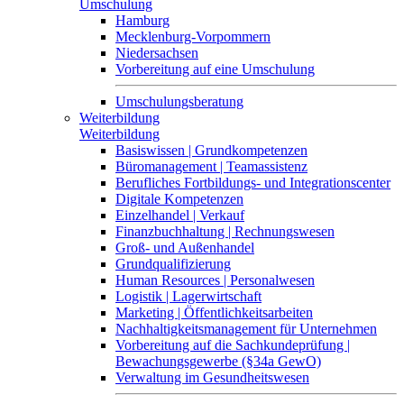
Umschulung
Hamburg
Mecklenburg-Vorpommern
Niedersachsen
Vorbereitung auf eine Umschulung
Umschulungsberatung
Weiterbildung
Weiterbildung
Basiswissen | Grundkompetenzen
Büromanagement | Teamassistenz
Berufliches Fortbildungs- und Integrationscenter
Digitale Kompetenzen
Einzelhandel | Verkauf
Finanzbuchhaltung | Rechnungswesen
Groß- und Außenhandel
Grundqualifizierung
Human Resources | Personalwesen
Logistik | Lagerwirtschaft
Marketing | Öffentlichkeitsarbeiten
Nachhaltigkeitsmanagement für Unternehmen
Vorbereitung auf die Sachkundeprüfung |
Bewachungsgewerbe (§34a GewO)
Verwaltung im Gesundheitswesen