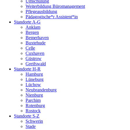
Umschulung
Weiterbildung Büromanagement
Pflegeausbildung
Pädagogische*r Assistent*in
Standorte A-G
Anklam
Bergen
Bemerhaven
Buxtehude
Celle
Cuxhaven
Güstrow
Greifswald
Standorte H-R
Hamburg
Lüneburg
Lüchow
Neubrandenburg
Nienburg
Parchim
Rotenburg
Rostock
Standorte S-Z
Schwerin
Stade