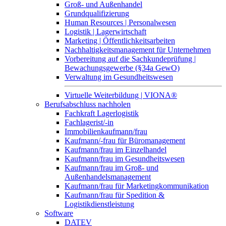
Groß- und Außenhandel
Grundqualifizierung
Human Resources | Personalwesen
Logistik | Lagerwirtschaft
Marketing | Öffentlichkeitsarbeiten
Nachhaltigkeitsmanagement für Unternehmen
Vorbereitung auf die Sachkundeprüfung |
Bewachungsgewerbe (§34a GewO)
Verwaltung im Gesundheitswesen
Virtuelle Weiterbildung | VIONA®
Berufsabschluss nachholen
Fachkraft Lagerlogistik
Fachlagerist/-in
Immobilienkaufmann/frau
Kaufmann/-frau für Büromanagement
Kaufmann/frau im Einzelhandel
Kaufmann/frau im Gesundheitswesen
Kaufmann/frau im Groß- und
Außenhandelsmanagement
Kaufmann/frau für Marketingkommunikation
Kaufmann/frau für Spedition &
Logistikdienstleistung
Software
DATEV