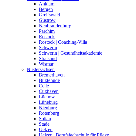
Anklam
Bergen
Greifswald
Güstrow
Neubrandenburg
Parchim
Rostock
Rostock | Coaching-Villa
Schwerin
Schwerin | Gesundheitsakademie
Stralsund
Wismar
Niedersachsen
Bremerhaven
Buxtehude
Celle
Cuxhaven
Lüchow
Lüneburg
Nienburg
Rotenburg
Soltau
Stade
Uelzen
Uelzen | Berufsfachschule für Pflege