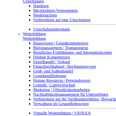
Umschulung
Hamburg
Mecklenburg-Vorpommern
Niedersachsen
Vorbereitung auf eine Umschulung
Umschulungsberatung
Weiterbildung
Weiterbildung
Basiswissen | Grundkompetenzen
Büromanagement | Teamassistenz
Berufliches Fortbildungs- und Integrationscenter
Digitale Kompetenzen
Einzelhandel | Verkauf
Finanzbuchhaltung | Rechnungswesen
Groß- und Außenhandel
Grundqualifizierung
Human Resources | Personalwesen
Logistik | Lagerwirtschaft
Marketing | Öffentlichkeitsarbeiten
Nachhaltigkeitsmanagement für Unternehmen
Vorbereitung auf die Sachkundeprüfung | Bewa
Verwaltung im Gesundheitswesen
Virtuelle Weiterbildung | VIONA®