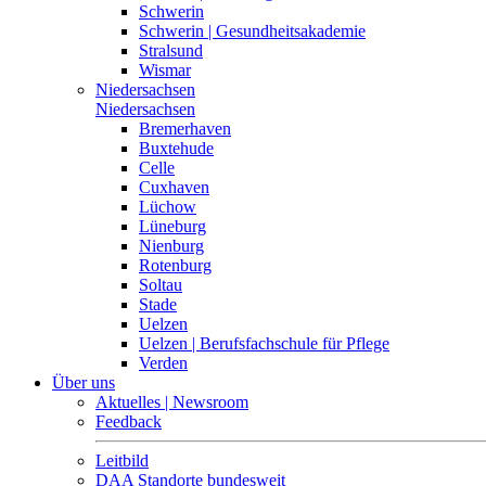
Schwerin
Schwerin | Gesundheitsakademie
Stralsund
Wismar
Niedersachsen
Niedersachsen
Bremerhaven
Buxtehude
Celle
Cuxhaven
Lüchow
Lüneburg
Nienburg
Rotenburg
Soltau
Stade
Uelzen
Uelzen | Berufsfachschule für Pflege
Verden
Über uns
Aktuelles | Newsroom
Feedback
Leitbild
DAA Standorte bundesweit