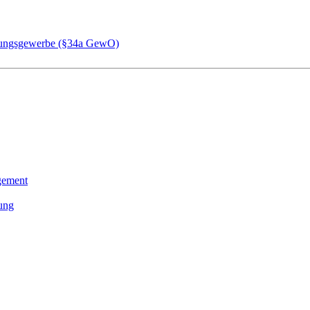
chungsgewerbe (§34a GewO)
gement
tung