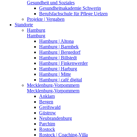
Gesundheit und Soziales
Gesundheitsakademie Schwerin
Berufsfachschule für Pflege Uelzen
Projekte | Vergaben
Standorte
Hamburg
Hamburg
Hamburg | Altona
Hamburg | Barmbek
Hamburg | Bergedorf
Hamburg | Billstedt
Hamburg | Finkenwerder
Hamburg | Harburg
Hamburg | Mitte
Hamburg | café digital
Mecklenburg-Vorpommern
Mecklenburg-Vorpommern
Anklam
Bergen
Greifswald
Güstrow
Neubrandenburg
Parchim
Rostock
Rostock | Coaching-Villa