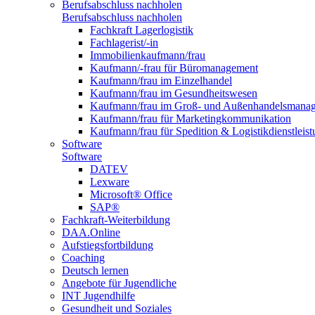
Berufsabschluss nachholen
Berufsabschluss nachholen
Fachkraft Lagerlogistik
Fachlagerist/-in
Immobilienkaufmann/frau
Kaufmann/-frau für Büromanagement
Kaufmann/frau im Einzelhandel
Kaufmann/frau im Gesundheitswesen
Kaufmann/frau im Groß- und Außenhandelsmana
Kaufmann/frau für Marketingkommunikation
Kaufmann/frau für Spedition & Logistikdienstleis
Software
Software
DATEV
Lexware
Microsoft® Office
SAP®
Fachkraft-Weiterbildung
DAA.Online
Aufstiegsfortbildung
Coaching
Deutsch lernen
Angebote für Jugendliche
INT Jugendhilfe
Gesundheit und Soziales