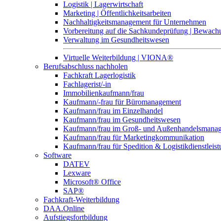
Logistik | Lagerwirtschaft
Marketing | Öffentlichkeitsarbeiten
Nachhaltigkeitsmanagement für Unternehmen
Vorbereitung auf die Sachkundeprüfung | Bewa
Verwaltung im Gesundheitswesen
Virtuelle Weiterbildung | VIONA®
Berufsabschluss nachholen
Fachkraft Lagerlogistik
Fachlagerist/-in
Immobilienkaufmann/frau
Kaufmann/-frau für Büromanagement
Kaufmann/frau im Einzelhandel
Kaufmann/frau im Gesundheitswesen
Kaufmann/frau im Groß- und Außenhandelsmana
Kaufmann/frau für Marketingkommunikation
Kaufmann/frau für Spedition & Logistikdienstleis
Software
DATEV
Lexware
Microsoft® Office
SAP®
Fachkraft-Weiterbildung
DAA.Online
Aufstiegsfortbildung