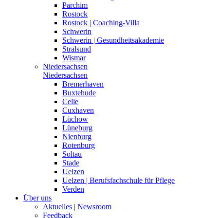
Parchim
Rostock
Rostock | Coaching-Villa
Schwerin
Schwerin | Gesundheitsakademie
Stralsund
Wismar
Niedersachsen
Niedersachsen
Bremerhaven
Buxtehude
Celle
Cuxhaven
Lüchow
Lüneburg
Nienburg
Rotenburg
Soltau
Stade
Uelzen
Uelzen | Berufsfachschule für Pflege
Verden
Über uns
Aktuelles | Newsroom
Feedback