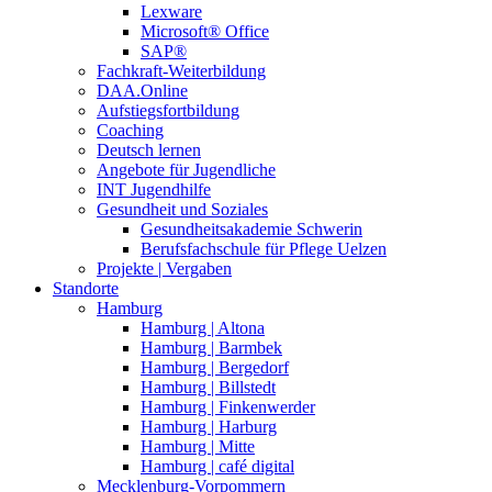
Lexware
Microsoft® Office
SAP®
Fachkraft-Weiterbildung
DAA.Online
Aufstiegsfortbildung
Coaching
Deutsch lernen
Angebote für Jugendliche
INT Jugendhilfe
Gesundheit und Soziales
Gesundheitsakademie Schwerin
Berufsfachschule für Pflege Uelzen
Projekte | Vergaben
Standorte
Hamburg
Hamburg | Altona
Hamburg | Barmbek
Hamburg | Bergedorf
Hamburg | Billstedt
Hamburg | Finkenwerder
Hamburg | Harburg
Hamburg | Mitte
Hamburg | café digital
Mecklenburg-Vorpommern