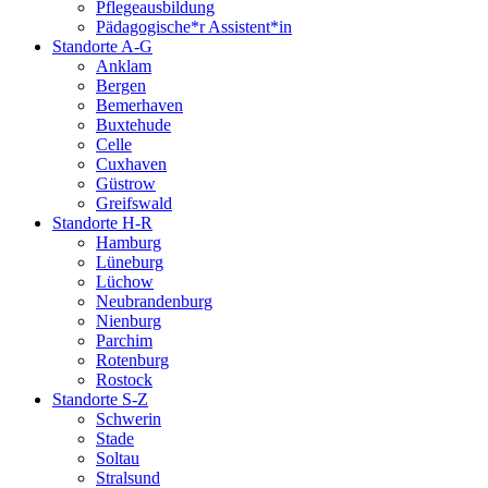
Pflegeausbildung
Pädagogische*r Assistent*in
Standorte A-G
Anklam
Bergen
Bemerhaven
Buxtehude
Celle
Cuxhaven
Güstrow
Greifswald
Standorte H-R
Hamburg
Lüneburg
Lüchow
Neubrandenburg
Nienburg
Parchim
Rotenburg
Rostock
Standorte S-Z
Schwerin
Stade
Soltau
Stralsund