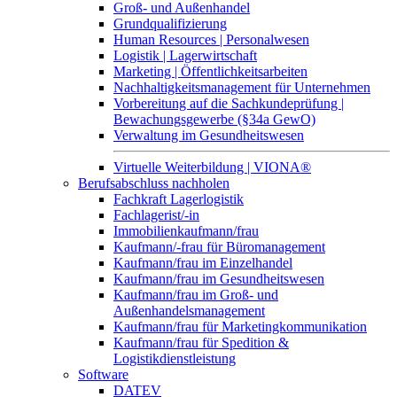
Groß- und Außenhandel
Grundqualifizierung
Human Resources | Personalwesen
Logistik | Lagerwirtschaft
Marketing | Öffentlichkeitsarbeiten
Nachhaltigkeitsmanagement für Unternehmen
Vorbereitung auf die Sachkundeprüfung |
Bewachungsgewerbe (§34a GewO)
Verwaltung im Gesundheitswesen
Virtuelle Weiterbildung | VIONA®
Berufsabschluss nachholen
Fachkraft Lagerlogistik
Fachlagerist/-in
Immobilienkaufmann/frau
Kaufmann/-frau für Büromanagement
Kaufmann/frau im Einzelhandel
Kaufmann/frau im Gesundheitswesen
Kaufmann/frau im Groß- und
Außenhandelsmanagement
Kaufmann/frau für Marketingkommunikation
Kaufmann/frau für Spedition &
Logistikdienstleistung
Software
DATEV