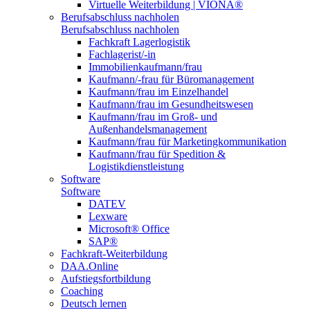
Virtuelle Weiterbildung | VIONA®
Berufsabschluss nachholen
Berufsabschluss nachholen
Fachkraft Lagerlogistik
Fachlagerist/-in
Immobilienkaufmann/frau
Kaufmann/-frau für Büromanagement
Kaufmann/frau im Einzelhandel
Kaufmann/frau im Gesundheitswesen
Kaufmann/frau im Groß- und
Außenhandelsmanagement
Kaufmann/frau für Marketingkommunikation
Kaufmann/frau für Spedition &
Logistikdienstleistung
Software
Software
DATEV
Lexware
Microsoft® Office
SAP®
Fachkraft-Weiterbildung
DAA.Online
Aufstiegsfortbildung
Coaching
Deutsch lernen