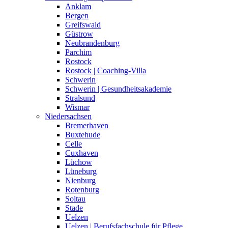
Anklam
Bergen
Greifswald
Güstrow
Neubrandenburg
Parchim
Rostock
Rostock | Coaching-Villa
Schwerin
Schwerin | Gesundheitsakademie
Stralsund
Wismar
Niedersachsen
Bremerhaven
Buxtehude
Celle
Cuxhaven
Lüchow
Lüneburg
Nienburg
Rotenburg
Soltau
Stade
Uelzen
Uelzen | Berufsfachschule für Pflege