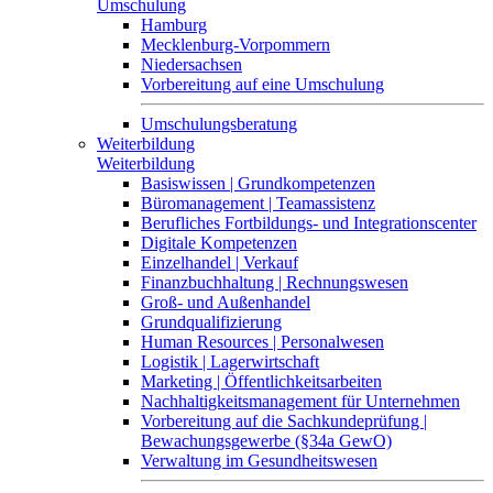
Umschulung
Hamburg
Mecklenburg-Vorpommern
Niedersachsen
Vorbereitung auf eine Umschulung
Umschulungsberatung
Weiterbildung
Weiterbildung
Basiswissen | Grundkompetenzen
Büromanagement | Teamassistenz
Berufliches Fortbildungs- und Integrationscenter
Digitale Kompetenzen
Einzelhandel | Verkauf
Finanzbuchhaltung | Rechnungswesen
Groß- und Außenhandel
Grundqualifizierung
Human Resources | Personalwesen
Logistik | Lagerwirtschaft
Marketing | Öffentlichkeitsarbeiten
Nachhaltigkeitsmanagement für Unternehmen
Vorbereitung auf die Sachkundeprüfung |
Bewachungsgewerbe (§34a GewO)
Verwaltung im Gesundheitswesen