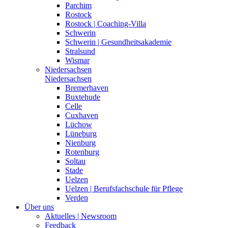
Parchim
Rostock
Rostock | Coaching-Villa
Schwerin
Schwerin | Gesundheitsakademie
Stralsund
Wismar
Niedersachsen
Niedersachsen
Bremerhaven
Buxtehude
Celle
Cuxhaven
Lüchow
Lüneburg
Nienburg
Rotenburg
Soltau
Stade
Uelzen
Uelzen | Berufsfachschule für Pflege
Verden
Über uns
Aktuelles | Newsroom
Feedback