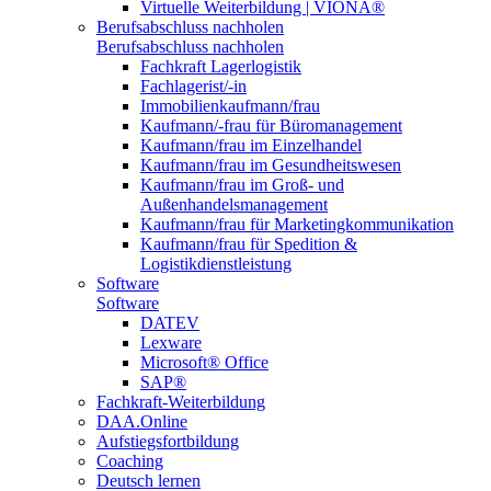
Virtuelle Weiterbildung | VIONA®
Berufsabschluss nachholen
Berufsabschluss nachholen
Fachkraft Lagerlogistik
Fachlagerist/-in
Immobilienkaufmann/frau
Kaufmann/-frau für Büromanagement
Kaufmann/frau im Einzelhandel
Kaufmann/frau im Gesundheitswesen
Kaufmann/frau im Groß- und
Außenhandelsmanagement
Kaufmann/frau für Marketingkommunikation
Kaufmann/frau für Spedition &
Logistikdienstleistung
Software
Software
DATEV
Lexware
Microsoft® Office
SAP®
Fachkraft-Weiterbildung
DAA.Online
Aufstiegsfortbildung
Coaching
Deutsch lernen