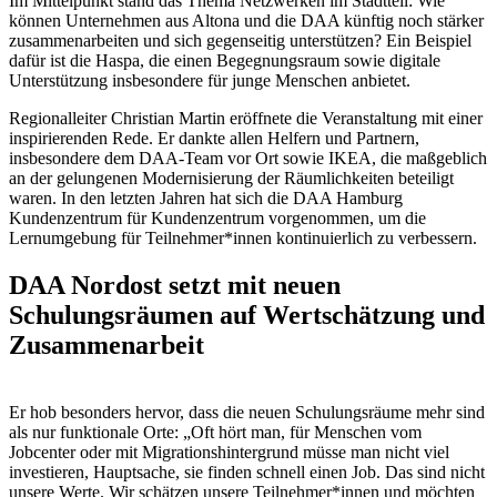
Im Mittelpunkt stand das Thema Netzwerken im Stadtteil: Wie
können Unternehmen aus Altona und die DAA künftig noch stärker
zusammenarbeiten und sich gegenseitig unterstützen? Ein Beispiel
dafür ist die Haspa, die einen Begegnungsraum sowie digitale
Unterstützung insbesondere für junge Menschen anbietet.
Regionalleiter Christian Martin eröffnete die Veranstaltung mit einer
inspirierenden Rede. Er dankte allen Helfern und Partnern,
insbesondere dem DAA-Team vor Ort sowie IKEA, die maßgeblich
an der gelungenen Modernisierung der Räumlichkeiten beteiligt
waren. In den letzten Jahren hat sich die DAA Hamburg
Kundenzentrum für Kundenzentrum vorgenommen, um die
Lernumgebung für Teilnehmer*innen kontinuierlich zu verbessern.
DAA Nordost setzt mit neuen
Schulungsräumen auf Wertschätzung und
Zusammenarbeit
Er hob besonders hervor, dass die neuen Schulungsräume mehr sind
als nur funktionale Orte: „Oft hört man, für Menschen vom
Jobcenter oder mit Migrationshintergrund müsse man nicht viel
investieren, Hauptsache, sie finden schnell einen Job. Das sind nicht
unsere Werte. Wir schätzen unsere Teilnehmer*innen und möchten