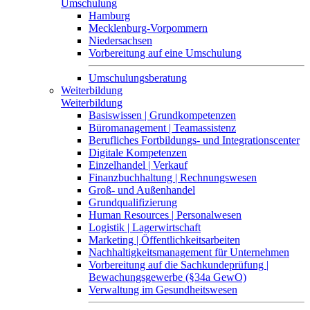
Umschulung
Hamburg
Mecklenburg-Vorpommern
Niedersachsen
Vorbereitung auf eine Umschulung
Umschulungsberatung
Weiterbildung
Weiterbildung
Basiswissen | Grundkompetenzen
Büromanagement | Teamassistenz
Berufliches Fortbildungs- und Integrationscenter
Digitale Kompetenzen
Einzelhandel | Verkauf
Finanzbuchhaltung | Rechnungswesen
Groß- und Außenhandel
Grundqualifizierung
Human Resources | Personalwesen
Logistik | Lagerwirtschaft
Marketing | Öffentlichkeitsarbeiten
Nachhaltigkeitsmanagement für Unternehmen
Vorbereitung auf die Sachkundeprüfung |
Bewachungsgewerbe (§34a GewO)
Verwaltung im Gesundheitswesen