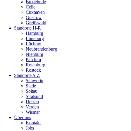
Buxtehude
Celle
Cuxhaven
Güstrow
Greifswald
Standorte H-R
Hamburg
Lüneburg
Lüchow
Neubrandenburg
Nienburg
Parchim
Rotenburg
Rostock
Standorte S-Z
Schwerin
Stade
Soltau
Stralsund
Uelzen
Verden
Wismar
Über uns
Kontakt
Jobs