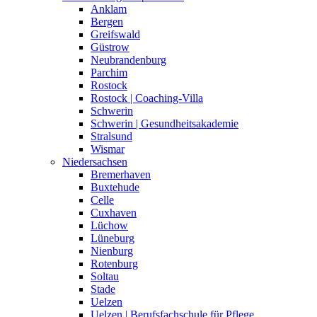
Anklam
Bergen
Greifswald
Güstrow
Neubrandenburg
Parchim
Rostock
Rostock | Coaching-Villa
Schwerin
Schwerin | Gesundheitsakademie
Stralsund
Wismar
Niedersachsen
Bremerhaven
Buxtehude
Celle
Cuxhaven
Lüchow
Lüneburg
Nienburg
Rotenburg
Soltau
Stade
Uelzen
Uelzen | Berufsfachschule für Pflege