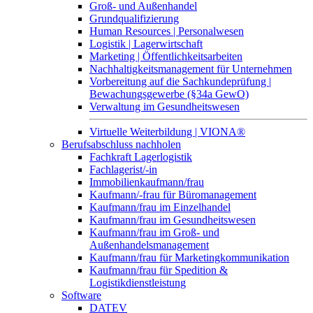
Groß- und Außenhandel
Grundqualifizierung
Human Resources | Personalwesen
Logistik | Lagerwirtschaft
Marketing | Öffentlichkeitsarbeiten
Nachhaltigkeitsmanagement für Unternehmen
Vorbereitung auf die Sachkundeprüfung |
Bewachungsgewerbe (§34a GewO)
Verwaltung im Gesundheitswesen
Virtuelle Weiterbildung | VIONA®
Berufsabschluss nachholen
Fachkraft Lagerlogistik
Fachlagerist/-in
Immobilienkaufmann/frau
Kaufmann/-frau für Büromanagement
Kaufmann/frau im Einzelhandel
Kaufmann/frau im Gesundheitswesen
Kaufmann/frau im Groß- und
Außenhandelsmanagement
Kaufmann/frau für Marketingkommunikation
Kaufmann/frau für Spedition &
Logistikdienstleistung
Software
DATEV