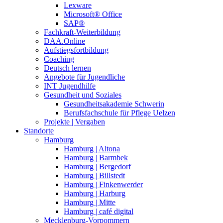
Lexware
Microsoft® Office
SAP®
Fachkraft-Weiterbildung
DAA.Online
Aufstiegsfortbildung
Coaching
Deutsch lernen
Angebote für Jugendliche
INT Jugendhilfe
Gesundheit und Soziales
Gesundheitsakademie Schwerin
Berufsfachschule für Pflege Uelzen
Projekte | Vergaben
Standorte
Hamburg
Hamburg | Altona
Hamburg | Barmbek
Hamburg | Bergedorf
Hamburg | Billstedt
Hamburg | Finkenwerder
Hamburg | Harburg
Hamburg | Mitte
Hamburg | café digital
Mecklenburg-Vorpommern