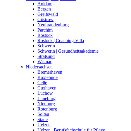
Anklam
Bergen
Greifswald
Güstrow
Neubrandenburg
Parchim
Rostock
Rostock | Coaching-Villa
Schwerin
Schwerin | Gesundheitsakademie
Stralsund
Wismar
Niedersachsen
Bremerhaven
Buxtehude
Celle
Cuxhaven
Lüchow
Lüneburg
Nienburg
Rotenburg
Soltau
Stade
Uelzen
Uelzen | Berufsfachschule für Pflege