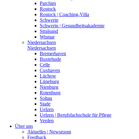
Parchim
Rostock
Rostock | Coaching-Villa
Schwerin
Schwerin | Gesundheitsakademie
Stralsund
Wismar
Niedersachsen
Niedersachsen
Bremerhaven
Buxtehude
Celle
Cuxhaven
Lüchow
Lüneburg
Nienburg
Rotenburg
Soltau
Stade
Uelzen
Uelzen | Berufsfachschule für Pflege
Verden
Über uns
Aktuelles | Newsroom
Feedback