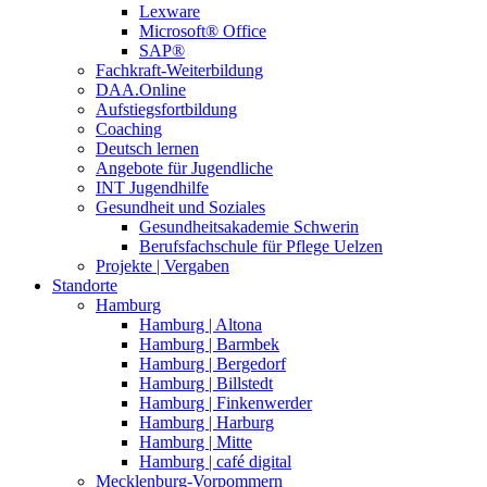
Lexware
Microsoft® Office
SAP®
Fachkraft-Weiterbildung
DAA.Online
Aufstiegsfortbildung
Coaching
Deutsch lernen
Angebote für Jugendliche
INT Jugendhilfe
Gesundheit und Soziales
Gesundheitsakademie Schwerin
Berufsfachschule für Pflege Uelzen
Projekte | Vergaben
Standorte
Hamburg
Hamburg | Altona
Hamburg | Barmbek
Hamburg | Bergedorf
Hamburg | Billstedt
Hamburg | Finkenwerder
Hamburg | Harburg
Hamburg | Mitte
Hamburg | café digital
Mecklenburg-Vorpommern