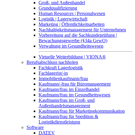
Groß- und Außenhandel
Grundqualifizierung
Human Resources | Personalwesen
Logistik | Lagerwirtschaft
Marketing | Öffentlichkeitsarbeiten
Nachhaltigkeitsmanagement für Unternehmen
Vorbereitung auf die Sachkundeprüfung |
Bewachungsgewerbe (§34a GewO)
Verwaltung im Gesundheitswesen
Virtuelle Weiterbildung | VIONA®
Berufsabschluss nachholen
Fachkraft Lagerlogistik
Fachlagerist/-in
Immobilienkaufmann/frau
Kaufmann/-frau für Büromanagement
Kaufmann/frau im Einzelhandel
Kaufmann/frau im Gesundheitswesen
Kaufmann/frau im Groß- und
Außenhandelsmanagement
Kaufmann/frau für Marketingkommunikation
Kaufmann/frau für Spedition &
Logistikdienstleistung
Software
DATEV