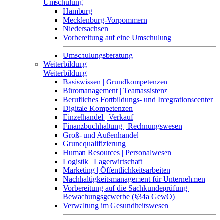
Umschulung
Hamburg
Mecklenburg-Vorpommern
Niedersachsen
Vorbereitung auf eine Umschulung
Umschulungsberatung
Weiterbildung
Weiterbildung
Basiswissen | Grundkompetenzen
Büromanagement | Teamassistenz
Berufliches Fortbildungs- und Integrationscenter
Digitale Kompetenzen
Einzelhandel | Verkauf
Finanzbuchhaltung | Rechnungswesen
Groß- und Außenhandel
Grundqualifizierung
Human Resources | Personalwesen
Logistik | Lagerwirtschaft
Marketing | Öffentlichkeitsarbeiten
Nachhaltigkeitsmanagement für Unternehmen
Vorbereitung auf die Sachkundeprüfung |
Bewachungsgewerbe (§34a GewO)
Verwaltung im Gesundheitswesen