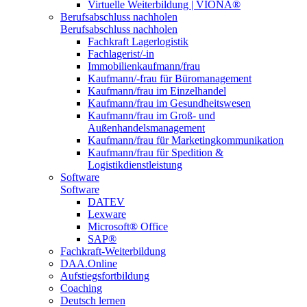
Virtuelle Weiterbildung | VIONA®
Berufsabschluss nachholen
Berufsabschluss nachholen
Fachkraft Lagerlogistik
Fachlagerist/-in
Immobilienkaufmann/frau
Kaufmann/-frau für Büromanagement
Kaufmann/frau im Einzelhandel
Kaufmann/frau im Gesundheitswesen
Kaufmann/frau im Groß- und
Außenhandelsmanagement
Kaufmann/frau für Marketingkommunikation
Kaufmann/frau für Spedition &
Logistikdienstleistung
Software
Software
DATEV
Lexware
Microsoft® Office
SAP®
Fachkraft-Weiterbildung
DAA.Online
Aufstiegsfortbildung
Coaching
Deutsch lernen