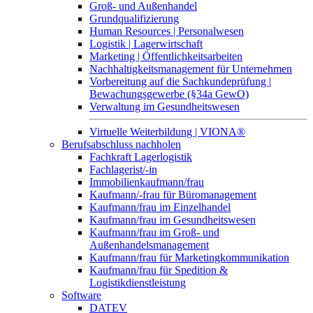
Groß- und Außenhandel
Grundqualifizierung
Human Resources | Personalwesen
Logistik | Lagerwirtschaft
Marketing | Öffentlichkeitsarbeiten
Nachhaltigkeitsmanagement für Unternehmen
Vorbereitung auf die Sachkundeprüfung |
Bewachungsgewerbe (§34a GewO)
Verwaltung im Gesundheitswesen
Virtuelle Weiterbildung | VIONA®
Berufsabschluss nachholen
Fachkraft Lagerlogistik
Fachlagerist/-in
Immobilienkaufmann/frau
Kaufmann/-frau für Büromanagement
Kaufmann/frau im Einzelhandel
Kaufmann/frau im Gesundheitswesen
Kaufmann/frau im Groß- und
Außenhandelsmanagement
Kaufmann/frau für Marketingkommunikation
Kaufmann/frau für Spedition &
Logistikdienstleistung
Software
DATEV