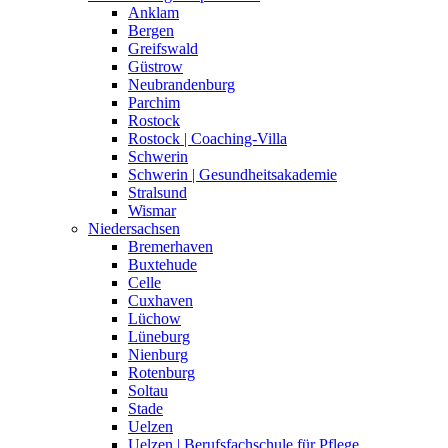
Anklam
Bergen
Greifswald
Güstrow
Neubrandenburg
Parchim
Rostock
Rostock | Coaching-Villa
Schwerin
Schwerin | Gesundheitsakademie
Stralsund
Wismar
Niedersachsen
Bremerhaven
Buxtehude
Celle
Cuxhaven
Lüchow
Lüneburg
Nienburg
Rotenburg
Soltau
Stade
Uelzen
Uelzen | Berufsfachschule für Pflege