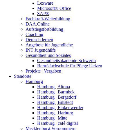
Lexware
Microsoft® Office
SAP®
Fachkraft-Weiterbildung
DAA.Online
Aufstiegsfortbildung
Coaching
Deutsch lernen
Angebote für Jugendliche
INT Jugendhilfe
Gesundheit und Soziales
Gesundheitsakademie Schwerin
Berufsfachschule für Pflege Uelzen
Projekte | Vergaben
Standorte
Hamburg
Hamburg | Altona
Hamburg | Barmbek
Hamburg | Bergedorf
Hamburg | Billstedt
Hamburg | Finkenwerder
Hamburg | Harburg
Hamburg | Mitte
Hamburg | café digital
Mecklenburg-Vorpommern