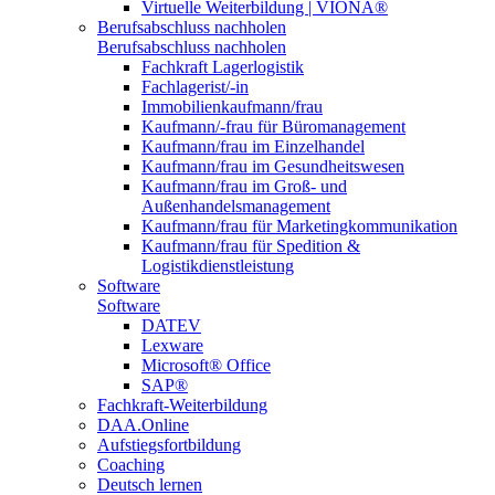
Virtuelle Weiterbildung | VIONA®
Berufsabschluss nachholen
Berufsabschluss nachholen
Fachkraft Lagerlogistik
Fachlagerist/-in
Immobilienkaufmann/frau
Kaufmann/-frau für Büromanagement
Kaufmann/frau im Einzelhandel
Kaufmann/frau im Gesundheitswesen
Kaufmann/frau im Groß- und
Außenhandelsmanagement
Kaufmann/frau für Marketingkommunikation
Kaufmann/frau für Spedition &
Logistikdienstleistung
Software
Software
DATEV
Lexware
Microsoft® Office
SAP®
Fachkraft-Weiterbildung
DAA.Online
Aufstiegsfortbildung
Coaching
Deutsch lernen