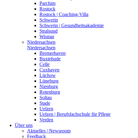
Parchim
Rostock
Rostock | Coaching-Villa
Schwerin
Schwerin | Gesundheitsakademie
Stralsund
Wismar
Niedersachsen
Niedersachsen
Bremerhaven
Buxtehude
Celle
Cuxhaven
Lüchow
Lüneburg
Nienburg
Rotenburg
Soltau
Stade
Uelzen
Uelzen | Berufsfachschule für Pflege
Verden
Über uns
Aktuelles | Newsroom
Feedback