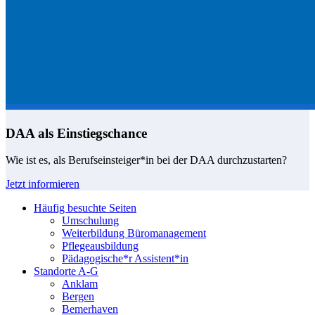
DAA als Einstiegschance
Wie ist es, als Berufseinsteiger*in bei der DAA durchzustarten?
Jetzt informieren
Häufig besuchte Seiten
Umschulung
Weiterbildung Büromanagement
Pflegeausbildung
Pädagogische*r Assistent*in
Standorte A-G
Anklam
Bergen
Bemerhaven