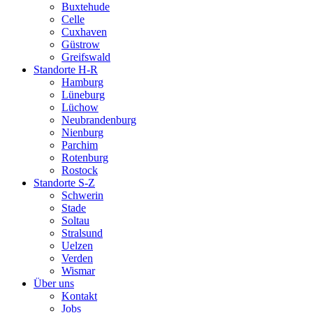
Buxtehude
Celle
Cuxhaven
Güstrow
Greifswald
Standorte H-R
Hamburg
Lüneburg
Lüchow
Neubrandenburg
Nienburg
Parchim
Rotenburg
Rostock
Standorte S-Z
Schwerin
Stade
Soltau
Stralsund
Uelzen
Verden
Wismar
Über uns
Kontakt
Jobs